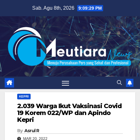
Skip
Sab. Agu 8th, 2026
9:09:30 PM
to
content
KEPRI
2.039 Warga Ikut Vaksinasi Covid
19 Korem 022/WP dan Apindo
Kepri
By
Asrul R
MAR 20, 2022