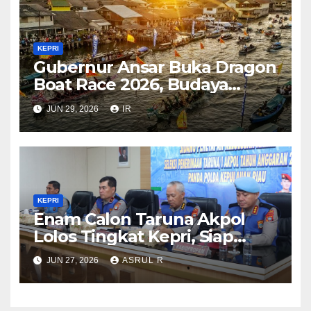
KEPRI
Gubernur Ansar Buka Dragon
Boat Race 2026, Budaya
Bahari Dongkrak Pariwisata
JUN 29, 2026
IR
Kepri
KEPRI
Enam Calon Taruna Akpol
Lolos Tingkat Kepri, Siap
Mengikuti Seleksi Akpol
JUN 27, 2026
ASRUL R
Tingkat Pusat 2 Juli 2026