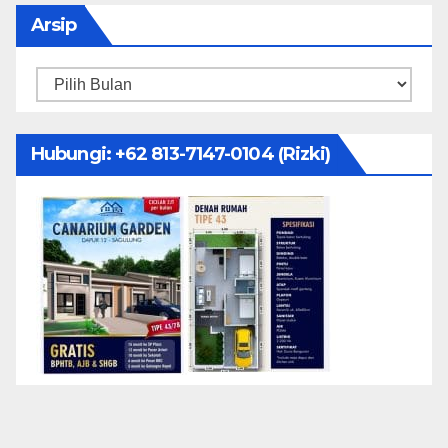
Arsip
Arsip
Hubungi: ‪+62 813-7147-0104‬ (Rizki)