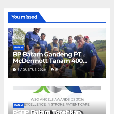
You missed
BATAM
BP Batam Gandeng PT
McDermott Tanam 400
Bambu Betung di Waduk
8 AGUSTUS 2026
IR
Nongsa
BATAM
RSBP Batam Torehkan