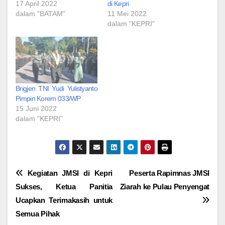
17 April 2022
di Kepri
dalam "BATAM"
11 Mei 2022
dalam "KEPRI"
Brigjen TNI Yudi Yulistyanto
Pimpin Korem 033/WP
15 Juni 2022
dalam "KEPRI"
Navigasi
Kegiatan JMSI di Kepri
Peserta Rapimnas JMSI
Sukses, Ketua Panitia
Ziarah ke Pulau Penyengat
pos
Ucapkan Terimakasih untuk
Semua Pihak