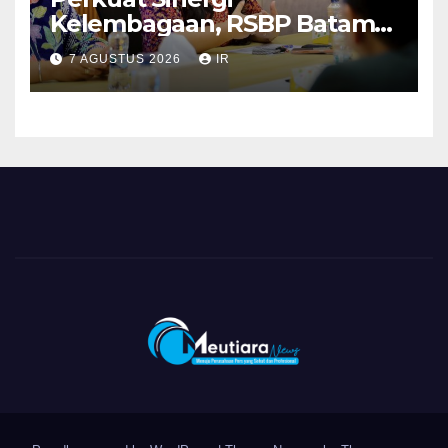
Kelembagaan, RSBP Batam
dan BPOM Pastikan
7 AGUSTUS 2026
IR
Pelayanan dan Ketersediaan
Obat Aman