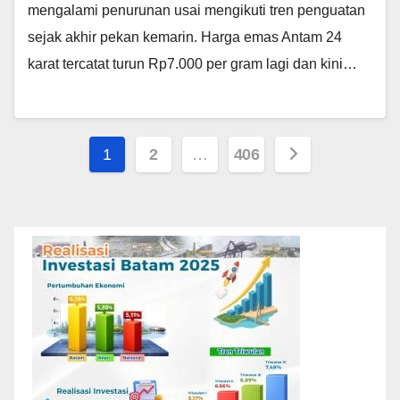
mengalami penurunan usai mengikuti tren penguatan
sejak akhir pekan kemarin. Harga emas Antam 24
karat tercatat turun Rp7.000 per gram lagi dan kini…
Paginasi
1
2
…
406
pos