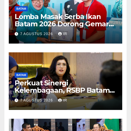
BATAM
Lomba Masak Serba Ikan
Batam 2026 Dorong Gemar
Makan Ikan
7 AGUSTUS 2026
IR
BATAM
Perkuat Sinergi
Kelembagaan, RSBP Batam
dan BPOM Pastikan
7 AGUSTUS 2026
IR
Pelayanan dan Ketersediaan
Obat Aman