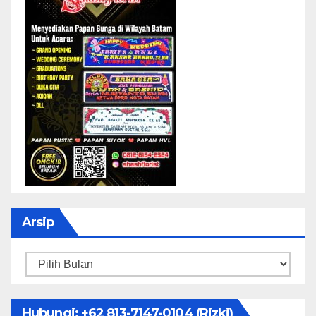
Arsip
Arsip
Hubungi: ‪+62 813-7147-0104‬ (Rizki)