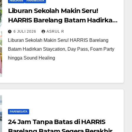
HIBURAN
PARIWISATA
Liburan Sekolah Makin Seru!
HARRIS Barelang Batam Hadirkan
Staycation, Day Pass, Foam Party
6 JULI 2026
ASRUL R
hingga Sound Healing
Liburan Sekolah Makin Seru! HARRIS Barelang
Batam Hadirkan Staycation, Day Pass, Foam Party
hingga Sound Healing
PARIWISATA
24 Jam Tanpa Batas di HARRIS
Barelang Batam Segera Berakhir,