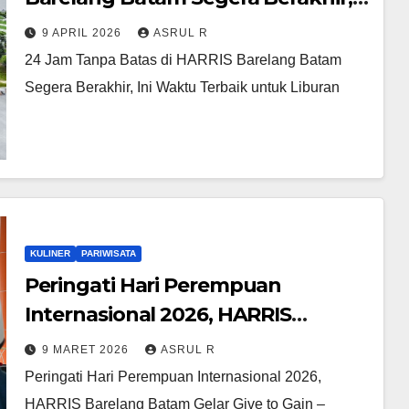
Ini Waktu Terbaik untuk Liburan
9 APRIL 2026
ASRUL R
24 Jam Tanpa Batas di HARRIS Barelang Batam
Segera Berakhir, Ini Waktu Terbaik untuk Liburan
KULINER
PARIWISATA
Peringati Hari Perempuan
Internasional 2026, HARRIS
Barelang Batam Gelar Give to Gain
9 MARET 2026
ASRUL R
– Women Empowerment
Peringati Hari Perempuan Internasional 2026,
Workshop
HARRIS Barelang Batam Gelar Give to Gain –