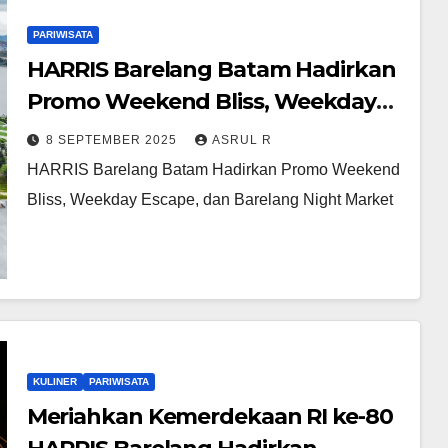
PARIWISATA
HARRIS Barelang Batam Hadirkan
Promo Weekend Bliss, Weekday
Escape, dan Barelang Night
8 SEPTEMBER 2025
ASRUL R
Market
HARRIS Barelang Batam Hadirkan Promo Weekend
Bliss, Weekday Escape, dan Barelang Night Market
KULINER
PARIWISATA
Meriahkan Kemerdekaan RI ke-80