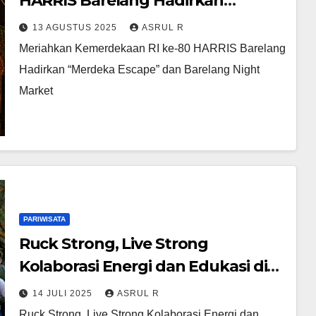
HARRIS Barelang Hadirkan
“Merdeka Escape” dan Barelang
13 AGUSTUS 2025
ASRUL R
Night Market
Meriahkan Kemerdekaan RI ke-80 HARRIS Barelang
Hadirkan “Merdeka Escape” dan Barelang Night
Market
PARIWISATA
Ruck Strong, Live Strong
Kolaborasi Energi dan Edukasi di
HARRIS Barelang Batam
14 JULI 2025
ASRUL R
Ruck Strong, Live Strong Kolaborasi Energi dan