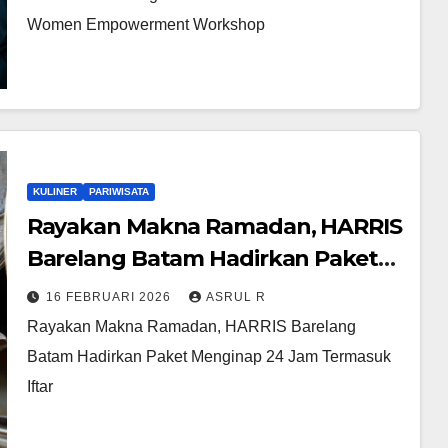
Women Empowerment Workshop
KULINER
PARIWISATA
Rayakan Makna Ramadan, HARRIS
Barelang Batam Hadirkan Paket
Menginap 24 Jam Termasuk Iftar
16 FEBRUARI 2026
ASRUL R
Rayakan Makna Ramadan, HARRIS Barelang
Batam Hadirkan Paket Menginap 24 Jam Termasuk
Iftar