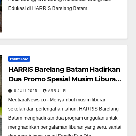
Edukasi di HARRIS Barelang Batam
PARIWISATA
HARRIS Barelang Batam Hadirkan
Dua Promo Spesial Musim Liburan:
Family Fun Dip & Dine dan July
8 JULI 2025
ASRUL R
Dreamcation
MeutiaraNews.co - Menyambut musim liburan
sekolah dan pertengahan tahun, HARRIS Barelang
Batam menghadirkan dua program unggulan untuk
menghadirkan pengalaman liburan yang seru, santai,