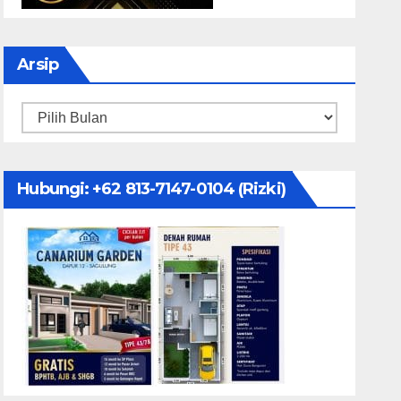
Arsip
Arsip
Hubungi: ‪+62 813-7147-0104‬ (Rizki)