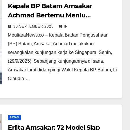
Kepala BP Batam Amsakar
Achmad Bertemu Menlu
Singapura Vivian Balakrishnan
30 SEPTEMBER 2025
IR
MeutiaraNews.co – Kepala Badan Pengusahaan
(BP) Batam, Amsakar Achmad melakukan
serangkaian kunjungan kerja ke Singapura, Senin,
(29/9/2025). Sepanjang kunjungannya di sana,
Amsakar turut didampingi Wakil Kepala BP Batam, Li
Claudia…
BATAM
Erlita Amsakar: 72 Model Siap