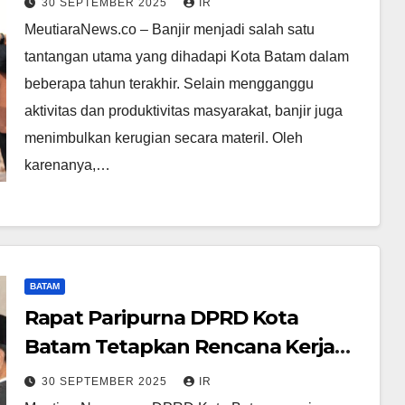
30 SEPTEMBER 2025
IR
BP Batam
MeutiaraNews.co – Banjir menjadi salah satu
tantangan utama yang dihadapi Kota Batam dalam
beberapa tahun terakhir. Selain mengganggu
aktivitas dan produktivitas masyarakat, banjir juga
menimbulkan kerugian secara materil. Oleh
karenanya,…
BATAM
Rapat Paripurna DPRD Kota
Batam Tetapkan Rencana Kerja
2026, Fokus Dorong Ekonomi dan
30 SEPTEMBER 2025
IR
Penguatan Legislasi