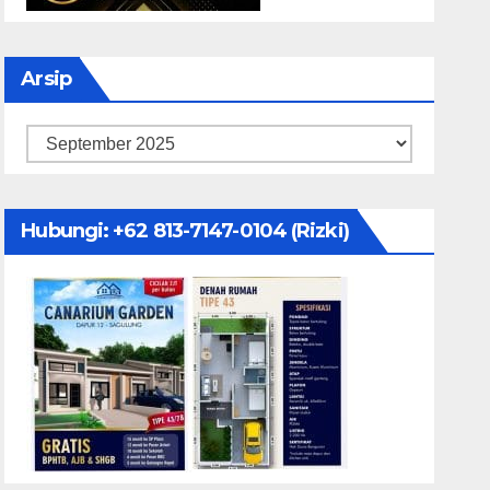
Arsip
Arsip
Hubungi: ‪+62 813-7147-0104‬ (Rizki)