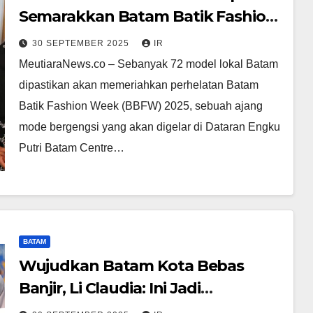
Semarakkan Batam Batik Fashion
Week 2025
30 SEPTEMBER 2025
IR
MeutiaraNews.co – Sebanyak 72 model lokal Batam
dipastikan akan memeriahkan perhelatan Batam
Batik Fashion Week (BBFW) 2025, sebuah ajang
mode bergengsi yang akan digelar di Dataran Engku
Putri Batam Centre…
BATAM
Wujudkan Batam Kota Bebas
Banjir, Li Claudia: Ini Jadi
Komitmen Bersama Pemko dan