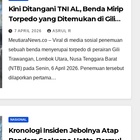
Kini Ditangani TNI AL, Benda Mirip
Torpedo yang Ditemukan di Gili
Trawangan Diduga Bagian
7 APRIL 2026
ASRUL R
Teknologi Maritim Buatan Cina
‎MeutiaraNews.co – Viral di media sosial penemuan
sebuah benda menyerupai torpedo di perairan Gili
Trawangan, Lombok Utara, Nusa Tenggara Barat
(NTB) pada Senin, 6 April 2026.‎‎ Penemuan tersebut
dilaporkan pertama…
NASIONAL
Kronologi Insiden Jebolnya Atap