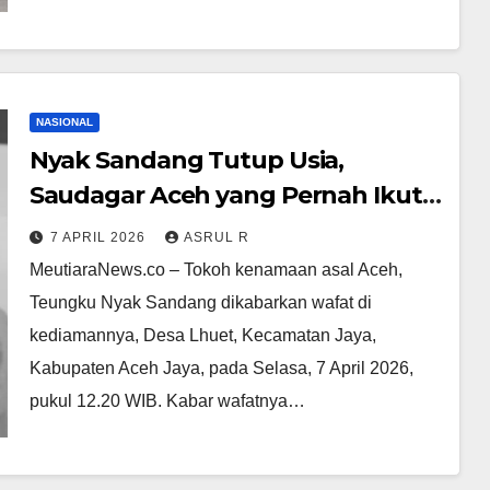
NASIONAL
Nyak Sandang Tutup Usia,
Saudagar Aceh yang Pernah Ikut
Ajakan Bung Karno untuk Bantu
7 APRIL 2026
ASRUL R
Beli Pesawat Pertama bagi
MeutiaraNews.co – Tokoh kenamaan asal Aceh,
Indonesia
Teungku Nyak Sandang dikabarkan wafat di
kediamannya, Desa Lhuet, Kecamatan Jaya,
Kabupaten Aceh Jaya, pada Selasa, 7 April 2026,
pukul 12.20 WIB.‎‎ Kabar wafatnya…