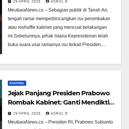
29 APRIL 2026
ASRUL R
hingga Ketum KSPSI Jumhur
MeutiaraNews.co – Sebagian publik di Tanah Air,
Hidayat ‎
tengah ramai memperbincangkan isu perombakan
atau reshuffle kabinet yang mencuat belakangan
ini.‎‎Sebelumnya, pihak Istana Kepresidenan telah
buka suara usai ramainya isu terkait Presiden…
NASIONAL
Jejak Panjang Presiden Prabowo
Rombak Kabinet: Ganti Mendikti
Saintek sampai Geser Menteri
29 APRIL 2026
ASRUL R
Lingkungan Hidup
MeutiaraNews.co – Presiden RI, Prabowo Subianto