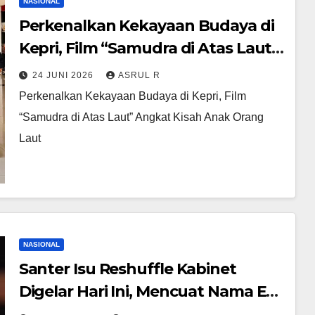
NASIONAL
Perkenalkan Kekayaan Budaya di
Kepri, Film “Samudra di Atas Laut”
Angkat Kisah Anak Orang Laut
24 JUNI 2026
ASRUL R
Perkenalkan Kekayaan Budaya di Kepri, Film
“Samudra di Atas Laut” Angkat Kisah Anak Orang
Laut
NASIONAL
Santer Isu Reshuffle Kabinet
Digelar Hari Ini, Mencuat Nama Eks
KSAD Dudung Abdurachman