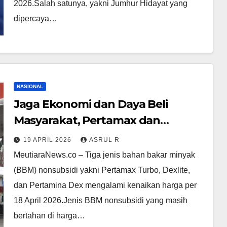
2026.‎‎Salah satunya, yakni Jumhur Hidayat yang
dipercaya…
NASIONAL
Jaga Ekonomi dan Daya Beli
Masyarakat, Pertamax dan
Pertamax Green 95 jadi BBM
19 APRIL 2026
ASRUL R
Nonsubsidi yang Tidak Alami
MeutiaraNews.co – Tiga jenis bahan bakar minyak
Kenaikan Harga per 18 April 2026
(BBM) nonsubsidi yakni Pertamax Turbo, Dexlite,
dan Pertamina Dex mengalami kenaikan harga per
18 April 2026.‎‎Jenis BBM nonsubsidi yang masih
bertahan di harga…