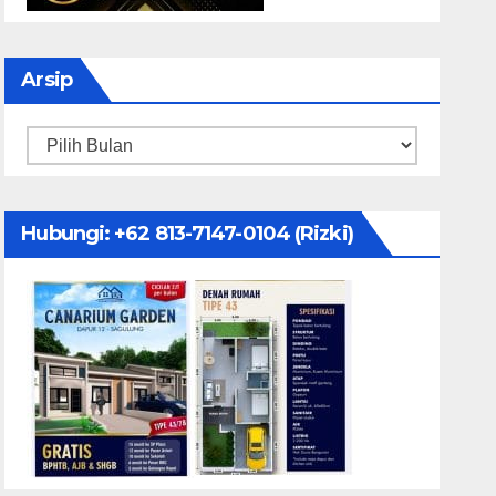
Arsip
Arsip
Hubungi: ‪+62 813-7147-0104‬ (Rizki)