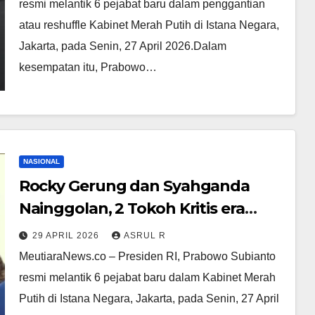
resmi melantik 6 pejabat baru dalam penggantian
atau reshuffle Kabinet Merah Putih di Istana Negara,
Jakarta, pada Senin, 27 April 2026.‎‎Dalam
kesempatan itu, Prabowo…
NASIONAL
Rocky Gerung dan Syahganda
Nainggolan, 2 Tokoh Kritis era
Jokowi Itu Hadiri Agenda
29 APRIL 2026
ASRUL R
Reshuffle Kabinet Prabowo
‎MeutiaraNews.co – Presiden RI, Prabowo Subianto
resmi melantik 6 pejabat baru dalam Kabinet Merah
Putih di Istana Negara, Jakarta, pada Senin, 27 April