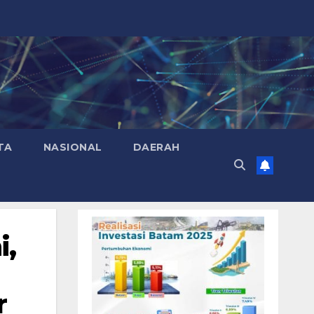
TA
NASIONAL
DAERAH
i,
r