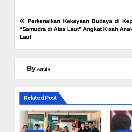
Navigasi
Perkenalkan Kekayaan Budaya di Kepr
“Samudra di Atas Laut” Angkat Kisah Ana
pos
Laut
By
Asrul R
Related Post