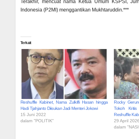
‎Terakhir, mencuat nama Ketua Umum KSPSI, Jumh
Indonesia (P2MI) menggantikan Mukhtaruddin.***
Terkait
Reshuffle Kabinet, Nama Zulkifli Hasan hingga
Rocky Gerun
Hadi Tjahjanto Diisukan Jadi Menteri Jokowi
Tokoh Kriti
15 Juni 2022
Reshuffle Kab
dalam "POLITIK"
29 April 202
dalam "NAS