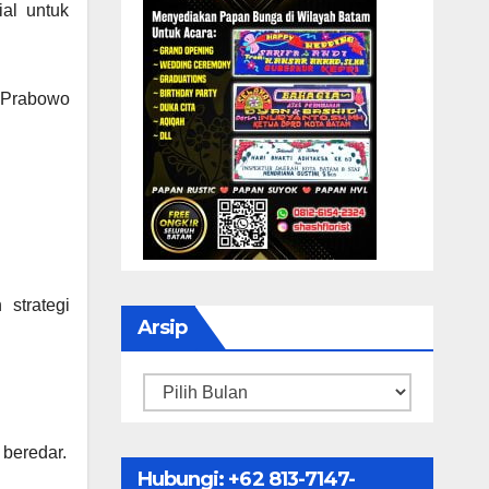
ial untuk
n Prabowo
strategi
Arsip
Arsip
 beredar.
Hubungi: ‪+62 813-7147-