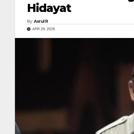
Hidayat ‎
By
Asrul R
APR 29, 2026