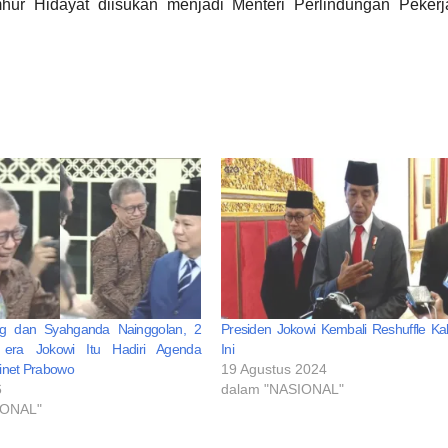
ur Hidayat diisukan menjadi Menteri Perlindungan Pekerj
g dan Syahganda Nainggolan, 2
Presiden Jokowi Kembali Reshuffle Kab
s era Jokowi Itu Hadiri Agenda
Ini
inet Prabowo
19 Agustus 2024
6
dalam "NASIONAL"
IONAL"