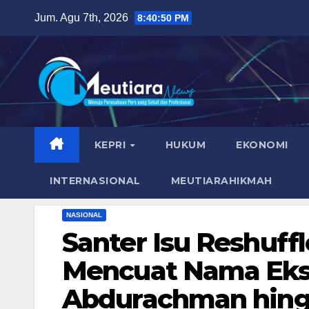
Skip
Jum. Agu 7th, 2026
8:40:51 PM
to
content
KEPRI
HUKUM
EKONOMI
INTERNASIONAL
MEUTIARAHIKMAH
NASIONAL
Santer Isu Reshuffl
Mencuat Nama Ek
Abdurachman hing