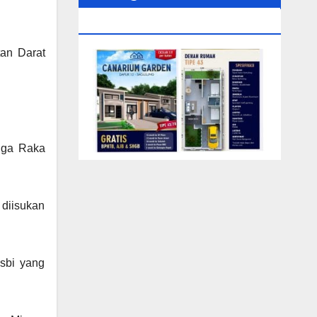
0104‬ (Rizki)
tan Darat
ngga Raka
 diisukan
sbi yang