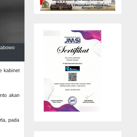
Prabowo
e kabinet
anto akan
rta, pada