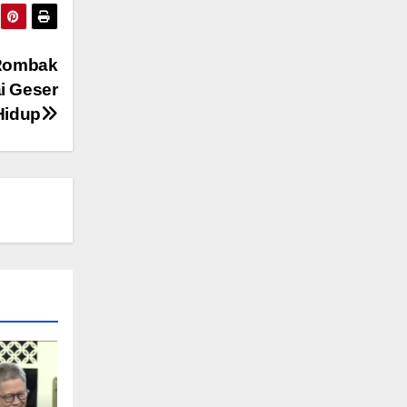
 Rombak
i Geser
Hidup