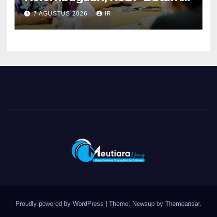
dan BPOM Pastikan
7 AGUSTUS 2026
IR
Pelayanan dan Ketersediaan
Obat Aman
Proudly powered by WordPress
|
Theme: Newsup by
Themeansar
.