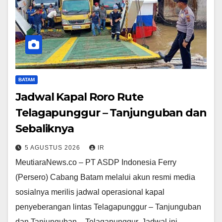
BATAM
Jadwal Kapal Roro Rute
Telagapunggur – Tanjunguban dan
Sebaliknya
5 AGUSTUS 2026
IR
MeutiaraNews.co – PT ASDP Indonesia Ferry
(Persero) Cabang Batam melalui akun resmi media
sosialnya merilis jadwal operasional kapal
penyeberangan lintas Telagapunggur – Tanjunguban
dan Tanjunguban – Telagapunggur. Jadwal ini