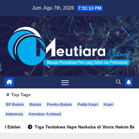
Skip
Jum. Agu 7th, 2026
7:51:15 PM
to
content
Top Tags
BP Batam
Batam
Pemko Batam
Polda Kepri
Kepri
Indonesia
Amsakar Achmad
rdakwa Vape Narkoba di Vonis Hakim Berbeda, Oknum Pegawai Im