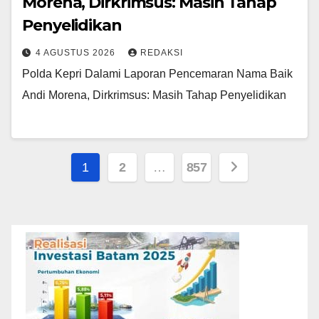
Morena, Dirkrimsus: Masih Tahap
Penyelidikan
4 AGUSTUS 2026
REDAKSI
Polda Kepri Dalami Laporan Pencemaran Nama Baik
Andi Morena, Dirkrimsus: Masih Tahap Penyelidikan
Paginasi
1
2
…
857
pos