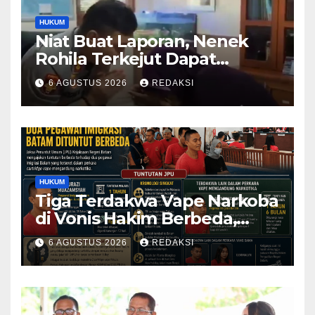
HUKUM
Niat Buat Laporan, Nenek
Rohila Terkejut Dapat
Bantuan dari Kabid Propam
6 AGUSTUS 2026
REDAKSI
Kombes Pol Eddwi
HUKUM
Tiga Terdakwa Vape Narkoba
di Vonis Hakim Berbeda,
Oknum Pegawai Imigrasi
6 AGUSTUS 2026
REDAKSI
Batam Paling Ringan