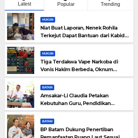
Latest
Popular
Trending
HUKUM
Niat Buat Laporan, Nenek Rohila
Terkejut Dapat Bantuan dari Kabid
Propam Kombes Pol Eddwi
HUKUM
Tiga Terdakwa Vape Narkoba di
Vonis Hakim Berbeda, Oknum
Pegawai Imigrasi Batam Paling
Ringan
BATAM
Amsakar-Li Claudia Petakan
Kebutuhan Guru, Pendidikan
Berkualitas Jadi Prioritas Batam
BATAM
BP Batam Dukung Penertiban
Pemanfaatan Ruang Laut Sesuai