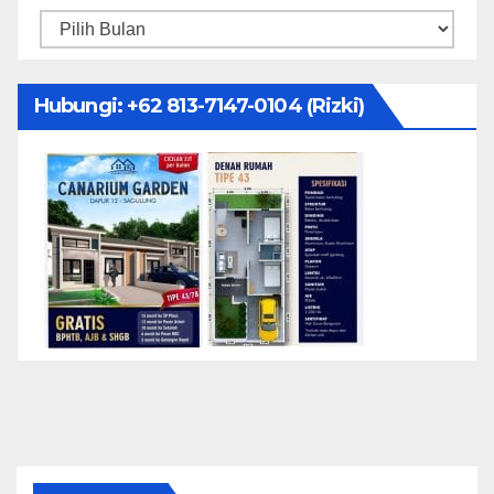
Arsip
Hubungi: ‪+62 813-7147-0104‬ (Rizki)