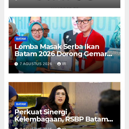
dari WSO
BATAM
Lomba Masak Serba Ikan
Batam 2026 Dorong Gemar
Makan Ikan
7 AGUSTUS 2026
IR
BATAM
Perkuat Sinergi
Kelembagaan, RSBP Batam
dan BPOM Pastikan