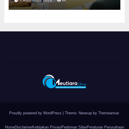
7 AGUSTUS 2026
IR
Pelayanan dan Ketersediaan
Obat Aman
Proudly powered by WordPress
|
Theme: Newsup by
Themeansar
.
Home
Disclaimer
Kebijakan Privasi
Pedoman Siber
Peraturan Perusahaan