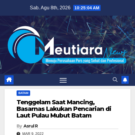
Skip
Sab. Agu 8th, 2026
10:25:05 AM
to
content
BATAM
Tenggelam Saat Mancing,
Basarnas Lakukan Pencarian di
Laut Pulau Mubut Batam
By
Asrul R
MAR 9, 2022