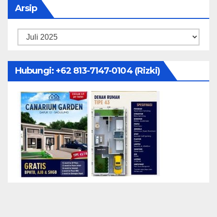
Arsip
Arsip
Hubungi: ‪+62 813-7147-0104‬ (Rizki)