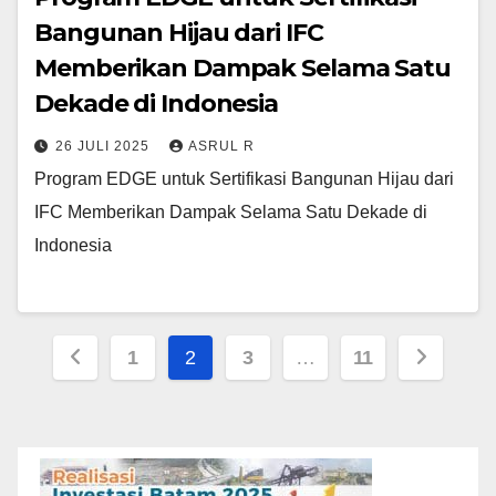
Bangunan Hijau dari IFC
Memberikan Dampak Selama Satu
Dekade di Indonesia
26 JULI 2025
ASRUL R
Program EDGE untuk Sertifikasi Bangunan Hijau dari
IFC Memberikan Dampak Selama Satu Dekade di
Indonesia
Paginasi
1
2
3
…
11
pos