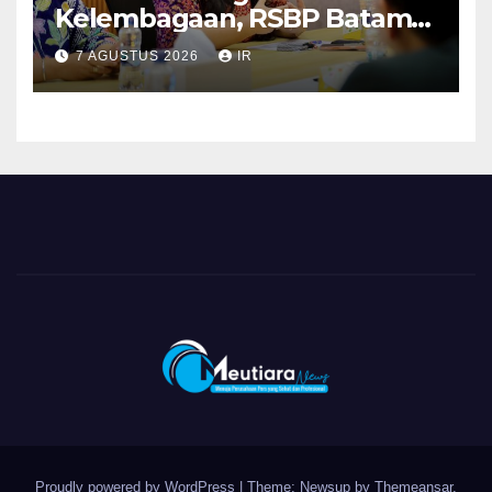
Kelembagaan, RSBP Batam
dan BPOM Pastikan
7 AGUSTUS 2026
IR
Pelayanan dan Ketersediaan
Obat Aman
Proudly powered by WordPress
|
Theme: Newsup by
Themeansar
.