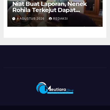
Niat Buat Laporan, Nenek
Rohila Terkejut Dapat
Bantuan dari Kabid Propam
6 AGUSTUS 2026
REDAKSI
Kombes Pol Eddwi