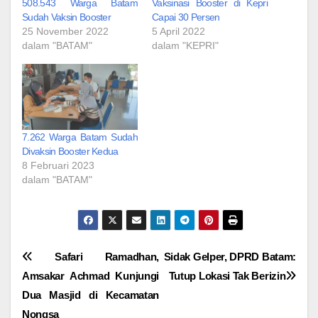
508.543 Warga Batam
Vaksinasi Booster di Kepri
Sudah Vaksin Booster
Capai 30 Persen
25 November 2022
5 April 2022
dalam "BATAM"
dalam "KEPRI"
7.262 Warga Batam Sudah
Divaksin Booster Kedua
8 Februari 2023
dalam "BATAM"
Navigasi
Safari Ramadhan,
Sidak Gelper, DPRD Batam:
Amsakar Achmad Kunjungi
Tutup Lokasi Tak Berizin
pos
Dua Masjid di Kecamatan
Nongsa