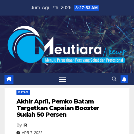
Skip
Jum. Agu 7th, 2026
8:27:54 AM
to
content
BATAM
Akhir April, Pemko Batam
Targetkan Capaian Booster
Sudah 50 Persen
By
IR
APR 7, 2022