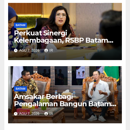
BATAM
Perkuat Sinergi
Kelembagaan, RSBP Batam
dan BPOM Pastikan
AGU 7, 2026
IR
Pelayanan dan Ketersediaan
Obat Aman
BATAM
Amsakar Berbagi
Pengalaman Bangun Batam,
DPRD Dumai Dalami
AGU 7, 2026
IR
Pendidikan hingga Investasi