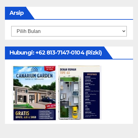
Arsip
Arsip
Hubungi: ‪+62 813-7147-0104‬ (Rizki)