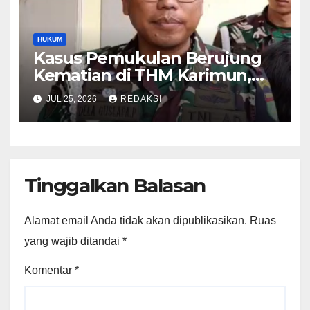
HUKUM
Kasus Pemukulan Berujung
Kematian di THM Karimun,
Oknum Perwira TNI Resmi
JUL 25, 2026
REDAKSI
Jadi Tersangka
Tinggalkan Balasan
Alamat email Anda tidak akan dipublikasikan.
Ruas
yang wajib ditandai
*
Komentar
*