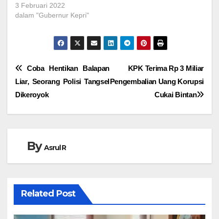
3 Februari 2022
dalam "Gubernur Kepri"
Navigasi
Coba Hentikan Balapan
KPK Terima Rp 3 Miliar
Liar, Seorang Polisi Tangsel
Pengembalian Uang Korupsi
pos
Dikeroyok
Cukai Bintan
By
Asrul R
Related Post