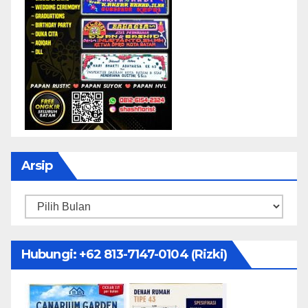
Arsip
Arsip
Hubungi: ‪+62 813-7147-0104‬ (Rizki)