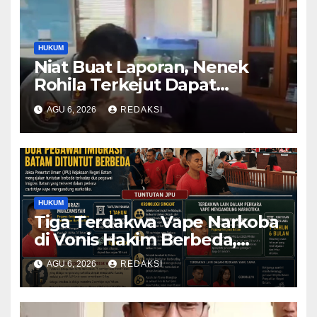
HUKUM
Niat Buat Laporan, Nenek
Rohila Terkejut Dapat
Bantuan dari Kabid Propam
AGU 6, 2026
REDAKSI
Kombes Pol Eddwi
HUKUM
Tiga Terdakwa Vape Narkoba
di Vonis Hakim Berbeda,
Oknum Pegawai Imigrasi
AGU 6, 2026
REDAKSI
Batam Paling Ringan