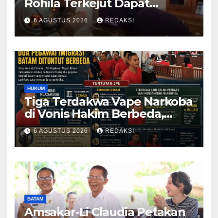
Rohila Terkejut Dapat
Bantuan dari Kabid Propam
6 AGUSTUS 2026
REDAKSI
Kombes Pol Eddwi
HUKUM
Tiga Terdakwa Vape Narkoba
di Vonis Hakim Berbeda,
Oknum Pegawai Imigrasi
6 AGUSTUS 2026
REDAKSI
Batam Paling Ringan
BATAM
Amsakar-Li Claudia Petakan