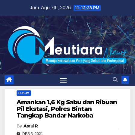
Skip
Jum. Agu 7th, 2026
11:12:29 PM
to
content
HUKUM
Amankan 1,6 Kg Sabu dan Ribuan
Pil Ekstasi, Polres Bintan
Tangkap Bandar Narkoba
By
Asrul R
DES 3, 2021