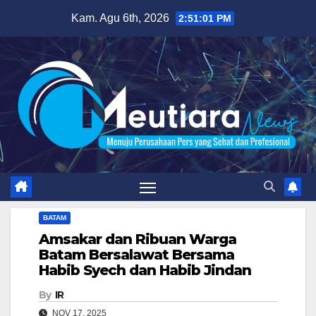
Skip
Kam. Agu 6th, 2026
2:51:02 PM
to
content
BATAM
Amsakar dan Ribuan Warga
Batam Bersalawat Bersama
Habib Syech dan Habib Jindan
By
IR
NOV 17, 2025