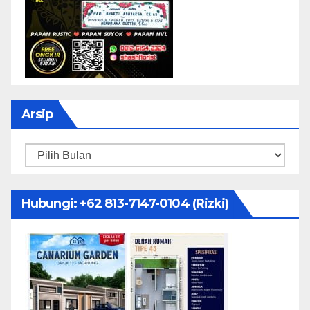
Arsip
Arsip
Hubungi: ‪+62 813-7147-0104‬ (Rizki)