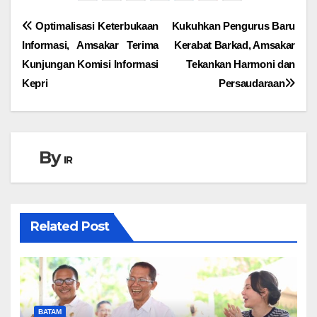
Navigasi
Optimalisasi Keterbukaan
Kukuhkan Pengurus Baru
Informasi, Amsakar Terima
Kerabat Barkad, Amsakar
pos
Kunjungan Komisi Informasi
Tekankan Harmoni dan
Kepri
Persaudaraan
By
IR
Related Post
BATAM