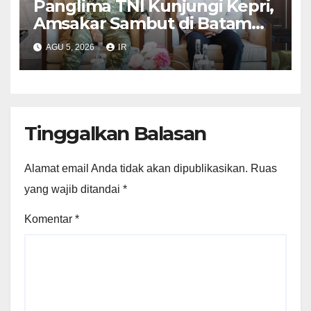
Panglima TNI Kunjungi Kepri,
Amsakar Sambut di Batam
Sebelum Bertolak ke Lingga
AGU 5, 2026
IR
Tinggalkan Balasan
Alamat email Anda tidak akan dipublikasikan.
Ruas
yang wajib ditandai
*
Komentar
*