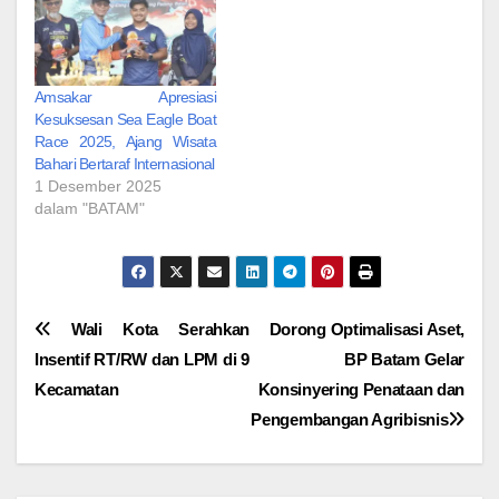
Amsakar Apresiasi
Kesuksesan Sea Eagle Boat
Race 2025, Ajang Wisata
Bahari Bertaraf Internasional
1 Desember 2025
dalam "BATAM"
Navigasi
Wali Kota Serahkan
Dorong Optimalisasi Aset,
Insentif RT/RW dan LPM di 9
BP Batam Gelar
pos
Kecamatan
Konsinyering Penataan dan
Pengembangan Agribisnis