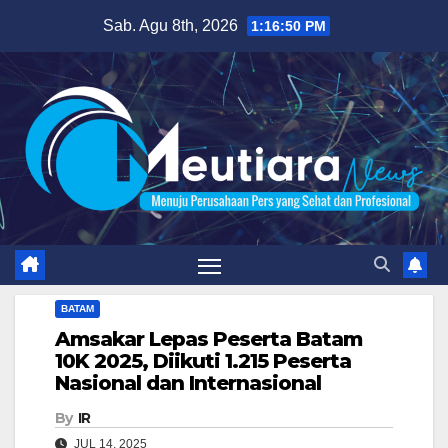
Skip
Sab. Agu 8th, 2026
1:16:51 PM
to
content
BATAM
Amsakar Lepas Peserta Batam
10K 2025, Diikuti 1.215 Peserta
Nasional dan Internasional
By
IR
JUL 14, 2025