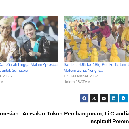
ari Ziarah hingga Malam Apresiasi
Sambut HJB ke 195, Pemko Batam Z
as untuk Sumatera
Makam Zuriat Nong Isa
r 2025
12 Desember 2024
AM"
dalam "BATAM"
nesian
Amsakar Tokoh Pembangunan, Li Claudi
Inspiratif Pere