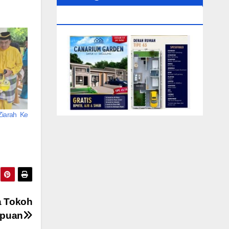
0104‬ (Rizki)
iarah Ke
a Tokoh
mpuan