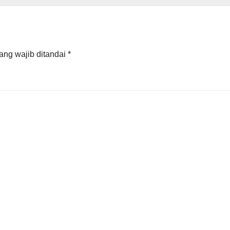
i WSO
ang wajib ditandai
*