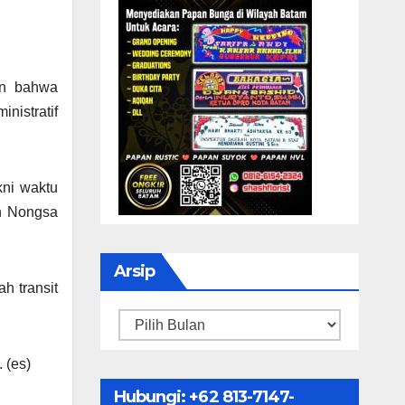
an bahwa
nistratif
kni waktu
h Nongsa
Arsip
h transit
Arsip
 (es)
Hubungi: ‪+62 813-7147-