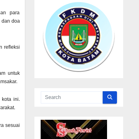
dan para
a dan doa
 refleksi
am untuk
Amsakar.
kota ini.
arakat.
ra sesuai