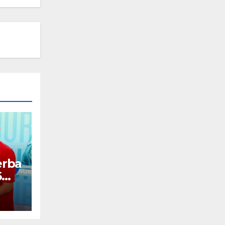
erba
6