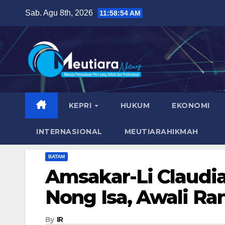
Skip
Sab. Agu 8th, 2026
11:58:55 AM
to
content
KEPRI
HUKUM
EKONOMI
INTERNASIONAL
MEUTIARAHIKMAH
BATAM
Amsakar-Li Claudi
Nong Isa, Awali Ra
By
IR