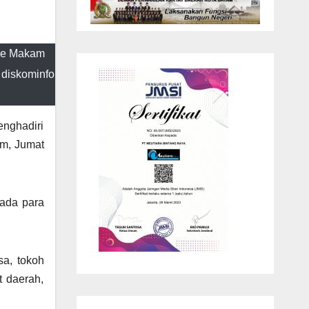
 ke Makam
 diskominfo
nghadiri
am, Jumat
pada para
sa, tokoh
t daerah,