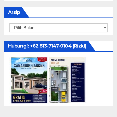
Arsip
Arsip
Hubungi: ‪+62 813-7147-0104‬ (Rizki)