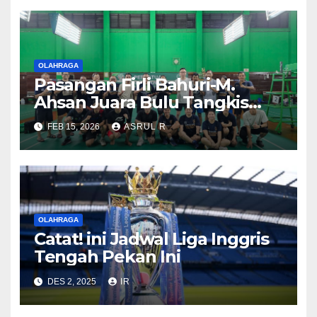
OLAHRAGA
Pasangan Firli Bahuri-M.
Ahsan Juara Bulu Tangkis
Piala Gong Xi Fa Chai 2026
FEB 15, 2026
ASRUL R
OLAHRAGA
Catat! ini Jadwal Liga Inggris
Tengah Pekan Ini
DES 2, 2025
IR