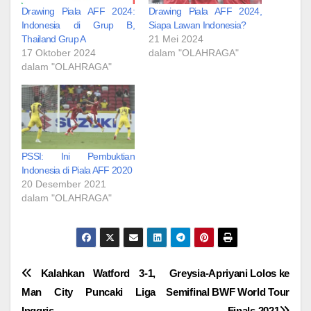
Drawing Piala AFF 2024:
Drawing Piala AFF 2024,
Indonesia di Grup B,
Siapa Lawan Indonesia?
Thailand Grup A
21 Mei 2024
17 Oktober 2024
dalam "OLAHRAGA"
dalam "OLAHRAGA"
PSSI: Ini Pembuktian
Indonesia di Piala AFF 2020
20 Desember 2021
dalam "OLAHRAGA"
Navigasi
Kalahkan Watford 3-1,
Greysia-Apriyani Lolos ke
Man City Puncaki Liga
Semifinal BWF World Tour
pos
Inggris
Finals 2021