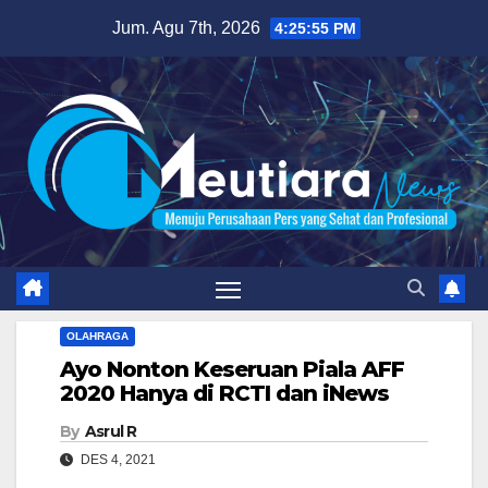
Skip
Jum. Agu 7th, 2026
4:25:57 PM
to
content
OLAHRAGA
Ayo Nonton Keseruan Piala AFF
2020 Hanya di RCTI dan iNews
By
Asrul R
DES 4, 2021