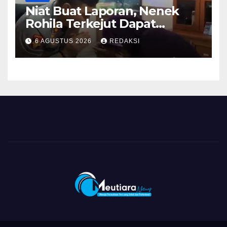
Niat Buat Laporan, Nenek
Rohila Terkejut Dapat
Bantuan dari Kabid Propam
6 AGUSTUS 2026
REDAKSI
Kombes Pol Eddwi