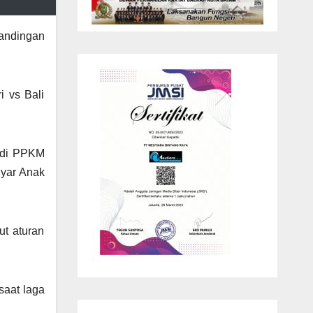
andingan
i vs Bali
jadi PPKM
nyar Anak
ut aturan
saat laga