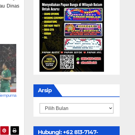
tau Dinas
Arsip
 Sempurna
Arsip
Hubungi: ‪+62 813-7147-