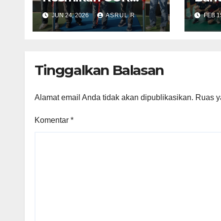
Gemilang dan Buka
Juar
JUN 24, 2026
ASRUL R
FEB 1
Kejuaraan
Pial
Badminton Kapolda
Chai
Cup 2026
Tinggalkan Balasan
Alamat email Anda tidak akan dipublikasikan.
Ruas y
Komentar
*