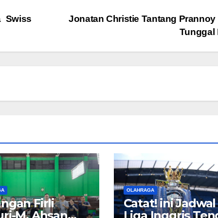
a Swiss
Jonatan Christie Tantang Prannoy 
Tunggal 
GA
OLAHRAGA
ngan Firli
Catat! ini Jadwal
ri-M. Ahsan
Liga Inggris Te