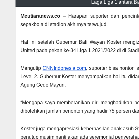
Laga Liga 1 antara Ba
Meutiaranews.co
– Harapan suporter dan pencint
sepakbola di stadion akhirnya terwujud.
Hal ini setelah Gubernur Bali Wayan Koster mengiz
United pada pekan ke-34 Liga 1 2021/2022 di di Stad
Mengutip
CNNIndonesia.com
, suporter bisa nonton
Level 2. Gubernur Koster menyampaikan hal itu didam
Agung Gede Mayun.
“Mengapa saya memberanikan diri menghadirkan pen
dibolehkan jumlah penonton yang hadir 75 persen dari
Koster juga mengapresiasi keberhasilan anak asuh St
penutup musim nanti akan ada seremonial penyerahan t