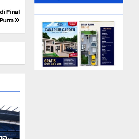
0104‬ (Rizki)
di Final
Putra
ngah