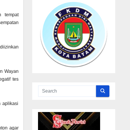
n tempat
sempatan
diizinkan
ten Wayan
gatif tes
 aplikasi
nton agar