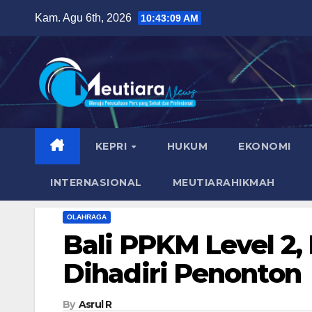
Skip
Kam. Agu 6th, 2026
10:43:10 AM
to
content
KEPRI
HUKUM
EKONOMI
INTERNASIONAL
MEUTIARAHIKMAH
OLAHRAGA
Bali PPKM Level 2, 
Dihadiri Penonton
By
Asrul R