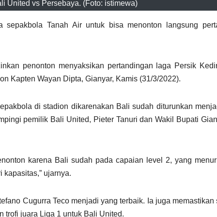
li United vs Persebaya. (Foto: istimewa)
a sepakbola Tanah Air untuk bisa menonton langsung pert
inkan penonton menyaksikan pertandingan laga Persik Kedir
ion Kapten Wayan Dipta, Gianyar, Kamis (31/3/2022).
 sepakbola di stadion dikarenakan Bali sudah diturunkan men
pingi pemilik Bali United, Pieter Tanuri dan Wakil Bupati Gia
onton karena Bali sudah pada capaian level 2, yang menur
 kapasitas,” ujarnya.
efano Cugurra Teco menjadi yang terbaik. Ia juga memastikan 
rofi juara Liga 1 untuk Bali United.