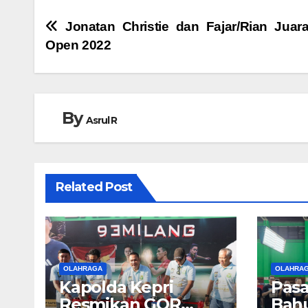
Navigasi
Jonatan Christie dan Fajar/Rian Juar
Open 2022
pos
By
Asrul R
Related Post
OLAHRAGA
OLAHRA
Kapolda Kepri
Pasa
Resmikan GOR
Bahu