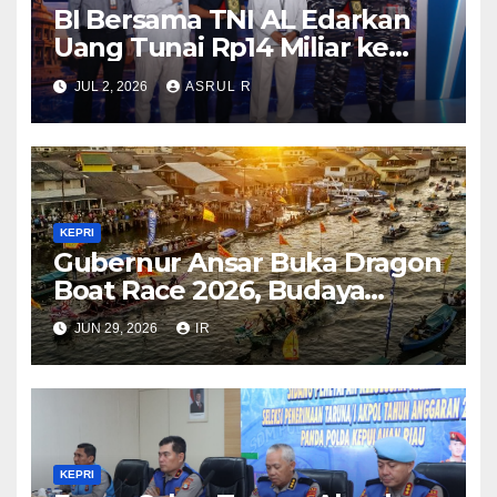
BI Bersama TNI AL Edarkan
Uang Tunai Rp14 Miliar ke
Pulau Terluar di Kepri Guna
JUL 2, 2026
ASRUL R
Memperkuat Kedaulatan dan
Stabilitas Rupiah
KEPRI
Gubernur Ansar Buka Dragon
Boat Race 2026, Budaya
Bahari Dongkrak Pariwisata
JUN 29, 2026
IR
Kepri
KEPRI