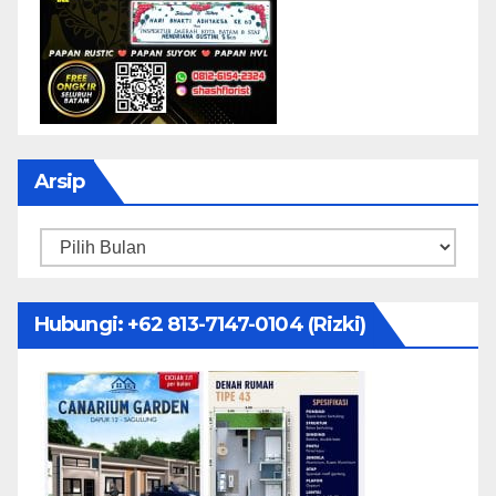
Arsip
Arsip
Hubungi: ‪+62 813-7147-0104‬ (Rizki)