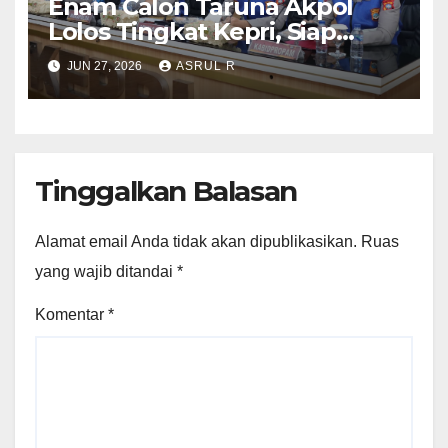
Enam Calon Taruna Akpol
Lolos Tingkat Kepri, Siap
Mengikuti Seleksi Akpol
JUN 27, 2026
ASRUL R
Tingkat Pusat 2 Juli 2026
Tinggalkan Balasan
Alamat email Anda tidak akan dipublikasikan.
Ruas
yang wajib ditandai
*
Komentar
*