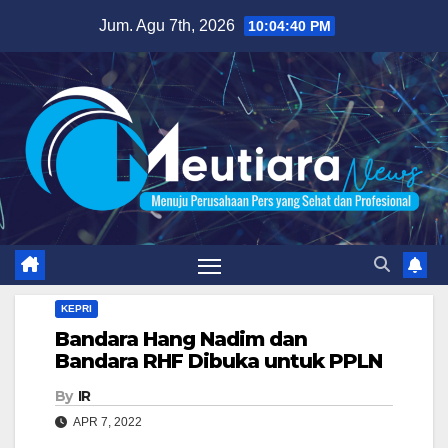
Skip
Jum. Agu 7th, 2026
10:04:42 PM
to
content
KEPRI
Bandara Hang Nadim dan
Bandara RHF Dibuka untuk PPLN
By
IR
APR 7, 2022