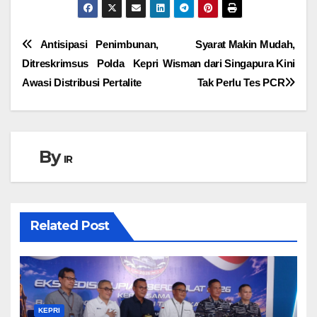
Navigasi
Antisipasi Penimbunan,
Syarat Makin Mudah,
Ditreskrimsus Polda Kepri
Wisman dari Singapura Kini
pos
Awasi Distribusi Pertalite
Tak Perlu Tes PCR
By
IR
Related Post
KEPRI