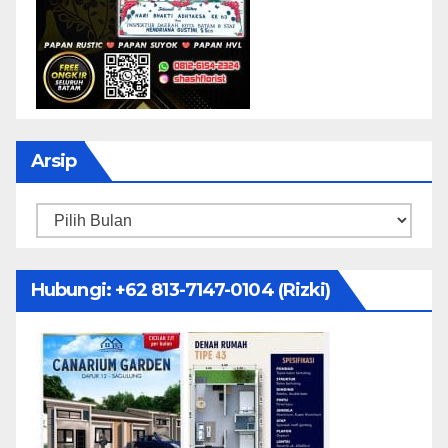
Arsip
Arsip
Hubungi: ‪+62 813-7147-0104‬ (Rizki)