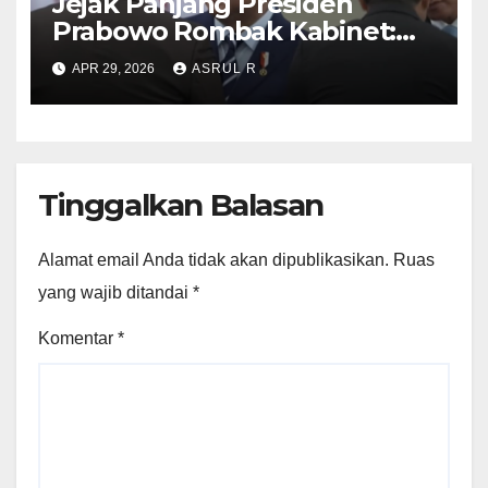
Jejak Panjang Presiden
Prabowo Rombak Kabinet:
Ganti Mendikti Saintek
APR 29, 2026
ASRUL R
sampai Geser Menteri
Lingkungan Hidup
Tinggalkan Balasan
Alamat email Anda tidak akan dipublikasikan.
Ruas
yang wajib ditandai
*
Komentar
*