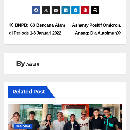
Navigasi
BNPB: 68 Bencana Alam
Ashanty Positif Omicron,
di Periode 1-8 Januari 2022
Anang: Dia Autoimun
pos
By
Asrul R
Related Post
NASIONAL