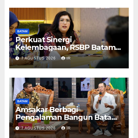
BATAM
Perkuat Sinergi
Kelembagaan, RSBP Batam
dan BPOM Pastikan
7 AGUSTUS 2026
IR
Pelayanan dan Ketersediaan
Obat Aman
BATAM
Amsakar Berbagi
Pengalaman Bangun Batam,
DPRD Dumai Dalami
7 AGUSTUS 2026
IR
Pendidikan hingga Investasi