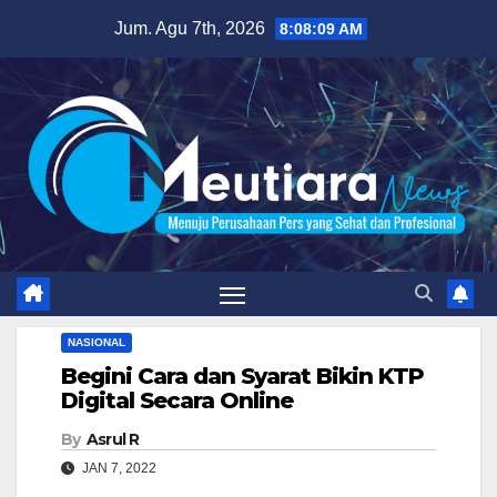
Skip
Jum. Agu 7th, 2026
8:08:10 AM
to
content
NASIONAL
Begini Cara dan Syarat Bikin KTP
Digital Secara Online
By
Asrul R
JAN 7, 2022