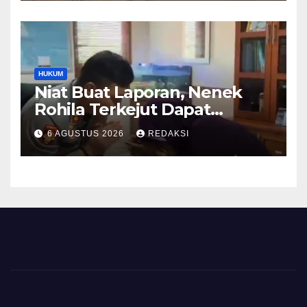
HUKUM
Niat Buat Laporan, Nenek
Rohila Terkejut Dapat
Bantuan dari Kabid Propam
6 AGUSTUS 2026
REDAKSI
Kombes Pol Eddwi