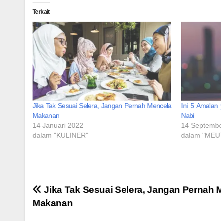
Terkait
Jika Tak Sesuai Selera, Jangan Pernah Mencela
Ini 5 Amalan
Makanan
Nabi
14 Januari 2022
14 Septemb
dalam "KULINER"
dalam "ME
Navigasi
Jika Tak Sesuai Selera, Jangan Pernah 
Makanan
pos