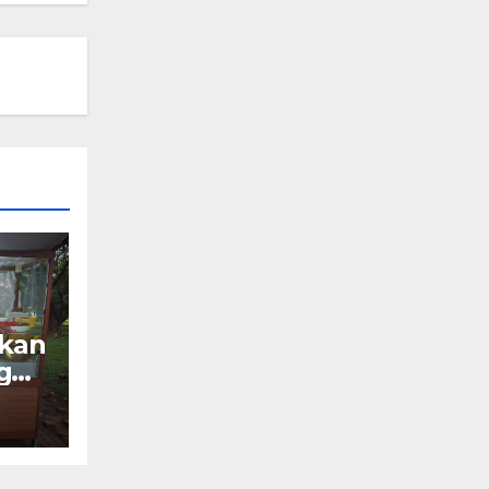
rkan
g
aut