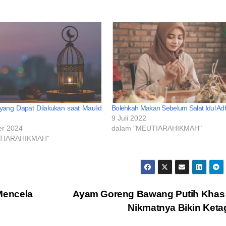
 yang Dapat Dilakukan saat Maulid
Bolehkah Makan Sebelum Salat Idul Ad
9 Juli 2022
er 2024
dalam "MEUTIARAHIKMAH"
UTIARAHIKMAH"
Mencela
Ayam Goreng Bawang Putih Khas
Nikmatnya Bikin Keta