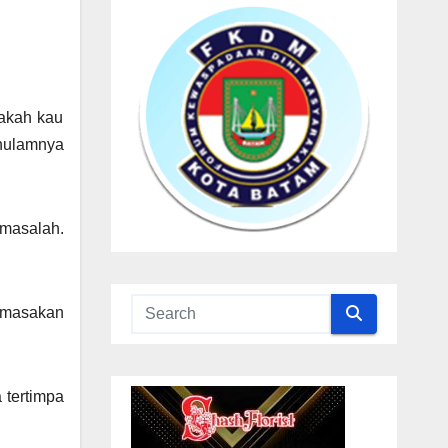
pakah kau
ghulamnya
 masalah.
k masakan
 tertimpa