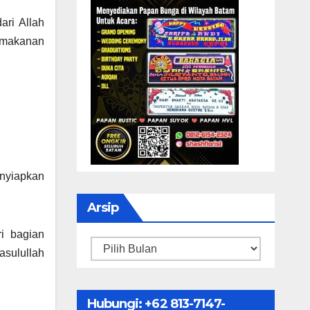
ri Allah
 makanan
enyiapkan
Arsip
i bagian
Arsip
asulullah
Hubungi: ‪+62 813-7147-