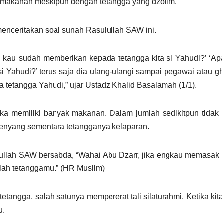
 makanan meskipun dengan tetangga yang dzolim.
enceritakan soal sunah Rasulullah SAW ini.
 kau sudah memberikan kepada tetangga kita si Yahudi?’ ‘A
i Yahudi?’ terus saja dia ulang-ulangi sampai pegawai atau 
etangga Yahudi,” ujar Ustadz Khalid Basalamah (1/1).
ka memiliki banyak makanan. Dalam jumlah sedikitpun tidak
kenyang sementara tetangganya kelaparan.
sulullah SAW bersabda, “Wahai Abu Dzarr, jika engkau memasa
lah tetanggamu.” (HR Muslim)
ngga, salah satunya mempererat tali silaturahmi. Ketika kita
u.