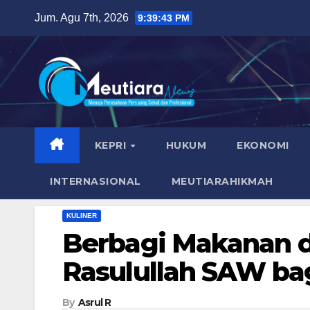
Skip
Jum. Agu 7th, 2026
9:39:44 PM
to
content
KEPRI
HUKUM
EKONOMI
INTERNASIONAL
MEUTIARAHIKMAH
KULINER
Berbagi Makanan d
Rasulullah SAW ba
By
Asrul R