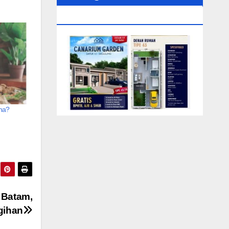
0104‬ (Rizki)
ha?
 Batam,
gihan