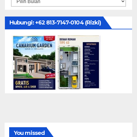
Arsip
Hubungi: ‪+62 813-7147-0104‬ (Rizki)
You missed