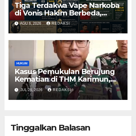
Tiga Terdakwa Vape Narkoba
di Vonis Hakim Berbeda,
Oknum Pegawai Imigrasi
AGU 6, 2026
REDAKSI
Batam Paling Ringan
HUKUM
Kasus Pemukulan Berujung
Kematian di THM Karimun,
Oknum Perwira TNI Resmi
JUL 25, 2026
REDAKSI
Jadi Tersangka
Tinggalkan Balasan