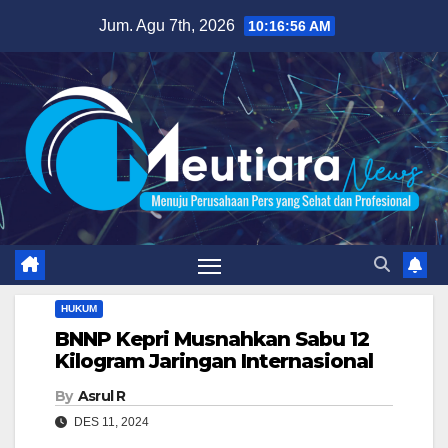
Skip
Jum. Agu 7th, 2026
10:16:57 AM
to
content
HUKUM
BNNP Kepri Musnahkan Sabu 12
Kilogram Jaringan Internasional
By
Asrul R
DES 11, 2024