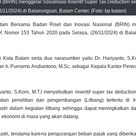
 (BRIN) menggelar Sosialisasi Insentif Super Tax Deduction 
11/2024) di Balairungsari, Batam Center. (Foto: bp batam)
m Bersama Badan Riset dan Inovasi Nasional (BRIN) m
MK Nomor 153 Tahun 2020 pada Selasa, (26/11/2024) di Balai
di Kota Batam serta dua narasumber yaitu Dr. Hariyanto, S.K
n Ir. Purnomo Andiantono, M.Sc. sebagai Kepala Kantor Perw
anto, S.Kom, M.T.I menyebutkan insentif super tax deduction
tan penelitian dan pengembangan (Litbang) tertentu di In
dustri dalam kegiatan litbang sehingga dapat meningkatkan d
 ekonomi di masa yang akan datang.
ustri, terutama karena pengurangan beban pajak yang diberik