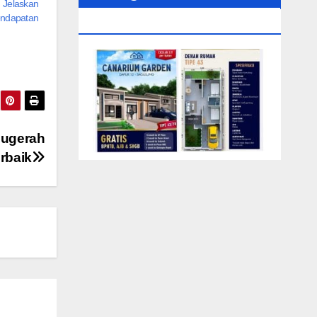
 Jelaskan
ndapatan
0104‬ (Rizki)
nugerah
rbaik