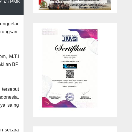
sesuai PMK
enggelar
rungsari,
om, M.T.I
akilan BP
 tersebut
donesia.
aya saing
an secara