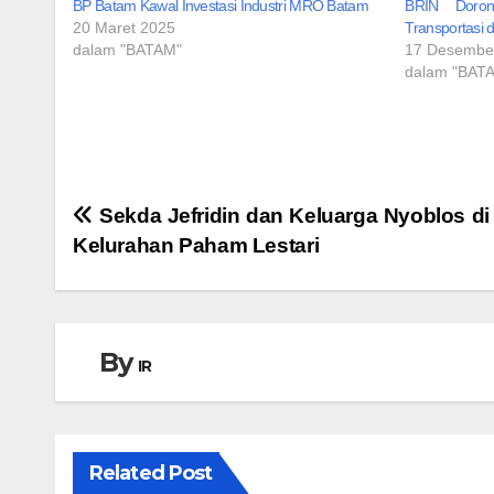
BP Batam Kawal Investasi Industri MRO Batam
BRIN Doron
20 Maret 2025
Transportasi 
dalam "BATAM"
17 Desembe
dalam "BAT
Navigasi
Sekda Jefridin dan Keluarga Nyoblos di
Kelurahan Paham Lestari
pos
By
IR
Related Post