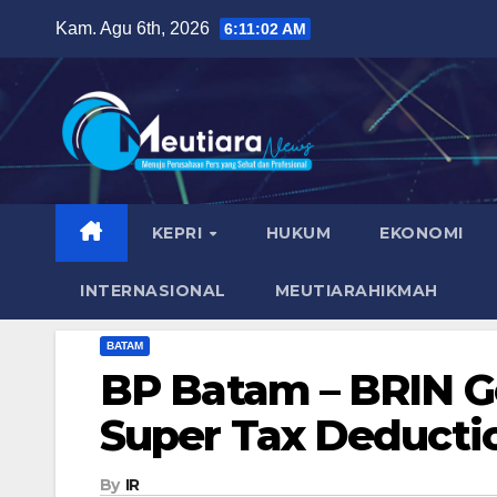
Skip
Kam. Agu 6th, 2026
6:11:03 AM
to
content
KEPRI
HUKUM
EKONOMI
INTERNASIONAL
MEUTIARAHIKMAH
BATAM
BP Batam – BRIN Gel
Super Tax Deducti
By
IR