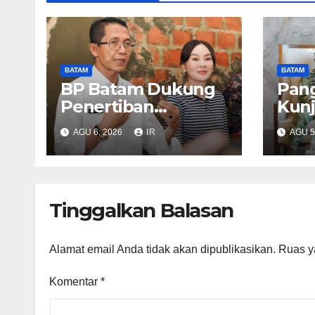
BATAM
BATAM
BP Batam Dukung
Pang
Penertiban
Kunj
Pemanfaatan
Ams
AGU 6, 2026
IR
AGU 5
Ruang Laut Sesuai
Bat
Ketentuan
Bert
Peraturan
Perundang-
Tinggalkan Balasan
undangan
Alamat email Anda tidak akan dipublikasikan.
Ruas y
Komentar
*