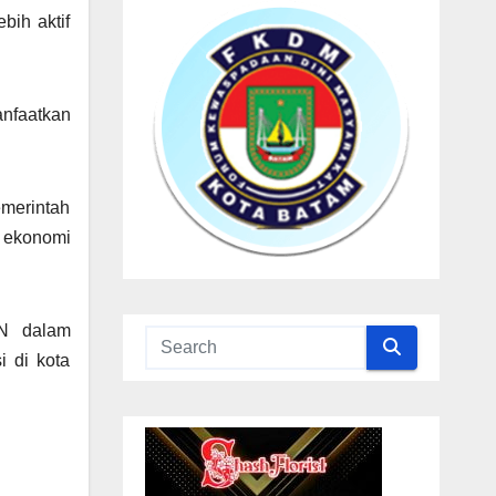
bih aktif
nfaatkan
emerintah
n ekonomi
IN dalam
 di kota