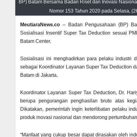
BP) Batam Bersama Badan Riset dan Inovasi Nasional
Nomor 153 Tahun 2020 pada Selasa, (26/
MeutiaraNews.co
– Badan Pengusahaan (BP) Bata
Sosialisasi Insentif Super Tax Deduction sesuai P
Batam Center.
Sosialisasi ini menghadirkan para pelaku industri 
sebagai Koordinator Layanan Super Tax Deduction da
Batam di Jakarta.
Koordinator Layanan Super Tax Deduction, Dr. Hariy
berupa pengurangan penghasilan bruto atas kegia
Dikatakan, pemerintah ingin keterlibatan pelaku in
produk inovasi nasional dan mendorong pertumbuhan
“Manfaat yang cukup besar dapat dirasakan oleh ind