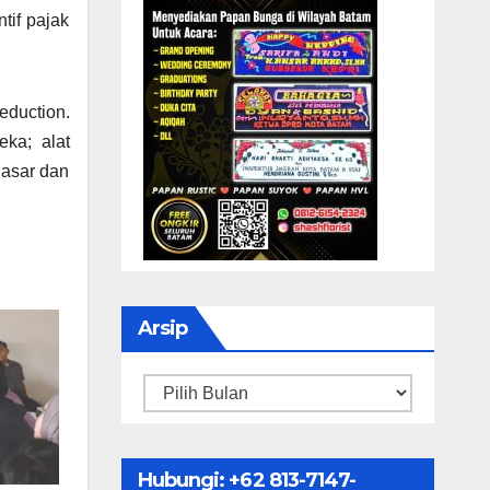
tif pajak
eduction.
eka; alat
dasar dan
Arsip
Arsip
Hubungi: ‪+62 813-7147-