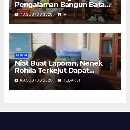
Pengalaman Bangun Batam,
DPRD Dumai Dalami
7 AGUSTUS 2026
IR
Pendidikan hingga Investasi
HUKUM
Niat Buat Laporan, Nenek
Rohila Terkejut Dapat
Bantuan dari Kabid Propam
6 AGUSTUS 2026
REDAKSI
Kombes Pol Eddwi