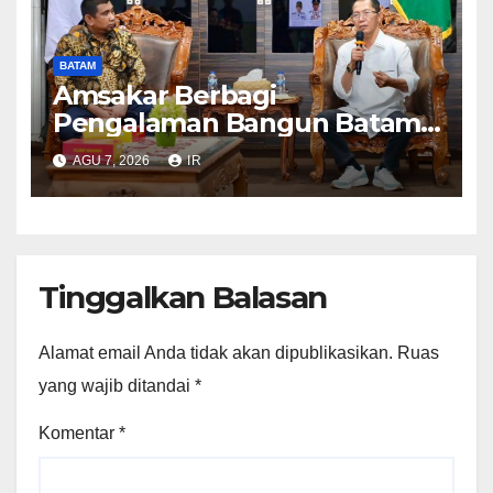
BATAM
Amsakar Berbagi
Pengalaman Bangun Batam,
DPRD Dumai Dalami
AGU 7, 2026
IR
Pendidikan hingga Investasi
Tinggalkan Balasan
Alamat email Anda tidak akan dipublikasikan.
Ruas
yang wajib ditandai
*
Komentar
*