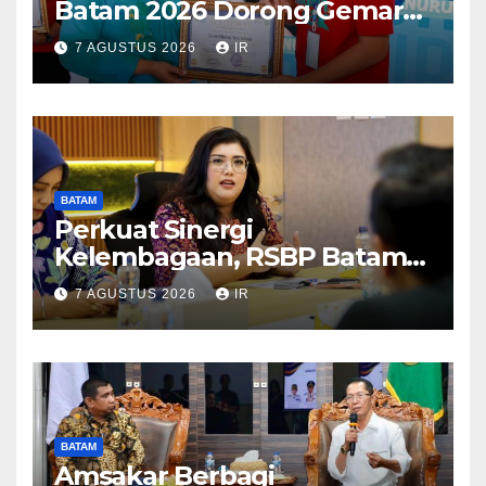
Batam 2026 Dorong Gemar
Makan Ikan
7 AGUSTUS 2026
IR
BATAM
Perkuat Sinergi
Kelembagaan, RSBP Batam
dan BPOM Pastikan
7 AGUSTUS 2026
IR
Pelayanan dan Ketersediaan
Obat Aman
BATAM
Amsakar Berbagi