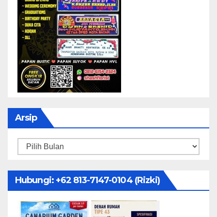
Arsip
Arsip
Hubungi: ‪+62 813-7147-0104‬ (Rizki)