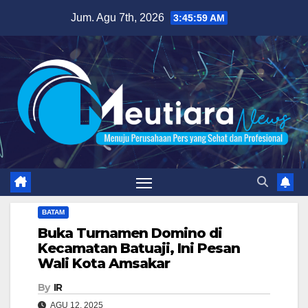
Skip
Jum. Agu 7th, 2026
3:46:00 AM
to
content
BATAM
Buka Turnamen Domino di
Kecamatan Batuaji, Ini Pesan
Wali Kota Amsakar
By
IR
AGU 12, 2025