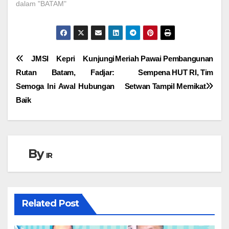
dalam "BATAM"
Navigasi
JMSI Kepri Kunjungi
Meriah Pawai Pembangunan
Rutan Batam, Fadjar:
Sempena HUT RI, Tim
pos
Semoga Ini Awal Hubungan
Setwan Tampil Memikat
Baik
By
IR
Related Post