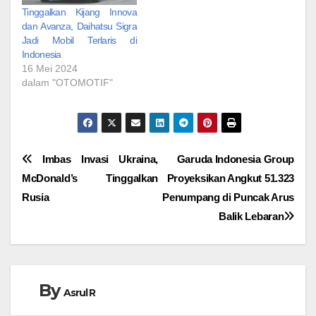
Tinggalkan Kijang Innova
dan Avanza, Daihatsu Sigra
Jadi Mobil Terlaris di
Indonesia
16 Mei 2024
dalam "OTOMOTIF"
Navigasi
Imbas Invasi Ukraina,
Garuda Indonesia Group
McDonald’s Tinggalkan
Proyeksikan Angkut 51.323
pos
Rusia
Penumpang di Puncak Arus
Balik Lebaran
By
Asrul R