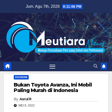
Skip
Jum. Agu 7th, 2026
8:11:07 PM
to
content
EKONOMI
Bukan Toyota Avanza, Ini Mobil
Paling Murah di Indonesia
By
Asrul R
MEI 9, 2022