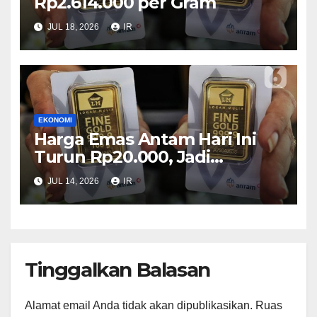
Rp2.614.000 per Gram
JUL 18, 2026
IR
EKONOMI
Harga Emas Antam Hari Ini
Turun Rp20.000, Jadi
Rp2.635.000 per Gram
JUL 14, 2026
IR
Tinggalkan Balasan
Alamat email Anda tidak akan dipublikasikan.
Ruas