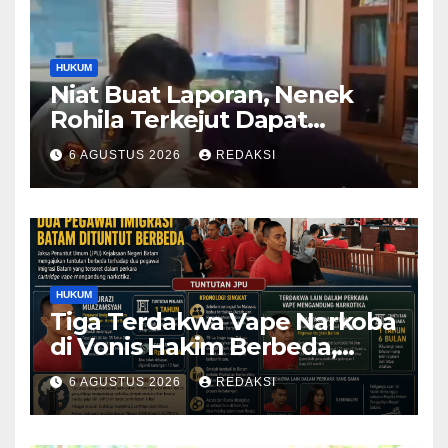
HUKUM
Niat Buat Laporan, Nenek
Rohila Terkejut Dapat
Bantuan dari Kabid Propam
6 AGUSTUS 2026
REDAKSI
Kombes Pol Eddwi
HUKUM
Tiga Terdakwa Vape Narkoba
di Vonis Hakim Berbeda,
Oknum Pegawai Imigrasi
6 AGUSTUS 2026
REDAKSI
Batam Paling Ringan