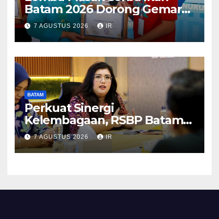
Batam 2026 Dorong Gemar
Makan Ikan
7 AGUSTUS 2026
IR
BATAM
Perkuat Sinergi
Kelembagaan, RSBP Batam
dan BPOM Pastikan
7 AGUSTUS 2026
IR
Pelayanan dan Ketersediaan
Obat Aman