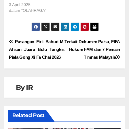
3 April 2025
dalam "OLAHRAGA"
Navigasi
Pasangan Firli Bahuri-M.
Terkait Dokumen Palsu, FIFA
Ahsan Juara Bulu Tangkis
Hukum FAM dan 7 Pemain
pos
Piala Gong Xi Fa Chai 2026
Timnas Malaysia
By
IR
Related Post