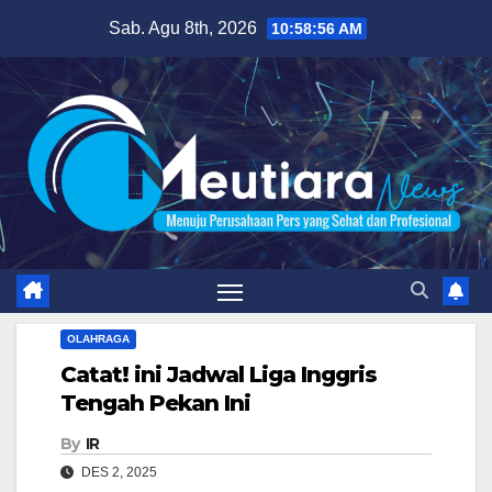
Skip
Sab. Agu 8th, 2026
10:58:57 AM
to
content
OLAHRAGA
Catat! ini Jadwal Liga Inggris
Tengah Pekan Ini
By
IR
DES 2, 2025