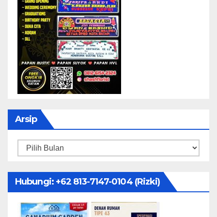
Arsip
Arsip
Hubungi: ‪+62 813-7147-0104‬ (Rizki)