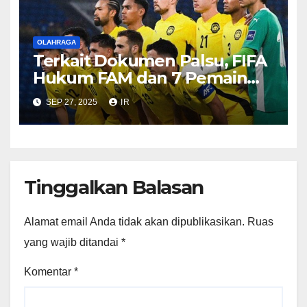
OLAHRAGA
Terkait Dokumen Palsu, FIFA
Hukum FAM dan 7 Pemain
Timnas Malaysia
SEP 27, 2025
IR
Tinggalkan Balasan
Alamat email Anda tidak akan dipublikasikan.
Ruas
yang wajib ditandai
*
Komentar
*