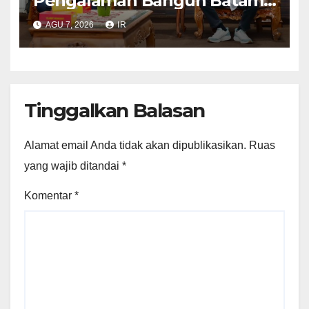
Pengalaman Bangun Batam,
DPRD Dumai Dalami
AGU 7, 2026
IR
Pendidikan hingga Investasi
Tinggalkan Balasan
Alamat email Anda tidak akan dipublikasikan.
Ruas
yang wajib ditandai
*
Komentar
*