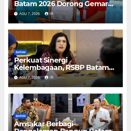
Batam 2026 Dorong Gemar
Makan Ikan
AGU 7, 2026
IR
BATAM
Perkuat Sinergi
Kelembagaan, RSBP Batam
dan BPOM Pastikan
AGU 7, 2026
IR
Pelayanan dan Ketersediaan
Obat Aman
BATAM
Amsakar Berbagi