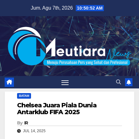
Skip
Jum. Agu 7th, 2026
10:50:53 AM
to
content
BATAM
Chelsea Juara Piala Dunia
Antarklub FIFA 2025
By
IR
JUL 14, 2025