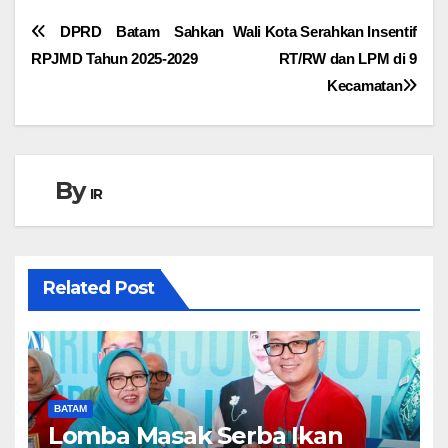
Navigasi
DPRD Batam Sahkan
Wali Kota Serahkan Insentif
RPJMD Tahun 2025-2029
RT/RW dan LPM di 9
pos
Kecamatan
By
IR
Related Post
BATAM
Lomba Masak Serba Ikan