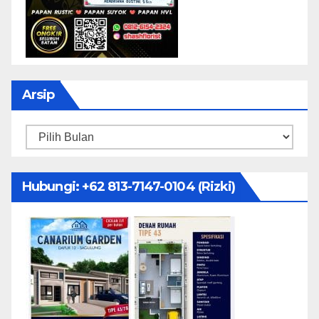
Arsip
Arsip
Hubungi: ‪+62 813-7147-0104‬ (Rizki)