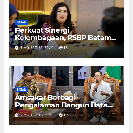
BATAM
Perkuat Sinergi
Kelembagaan, RSBP Batam
dan BPOM Pastikan
7 AGUSTUS 2026
IR
Pelayanan dan Ketersediaan
Obat Aman
BATAM
Amsakar Berbagi
Pengalaman Bangun Batam,
DPRD Dumai Dalami
7 AGUSTUS 2026
IR
Pendidikan hingga Investasi