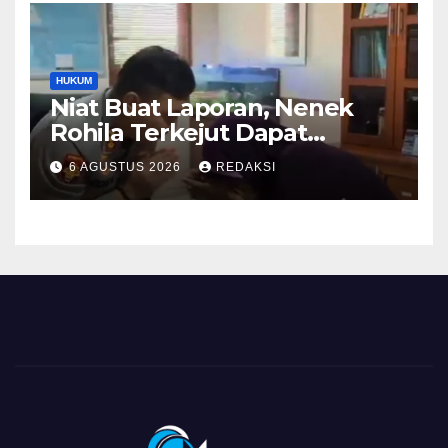
HUKUM
Niat Buat Laporan, Nenek
Rohila Terkejut Dapat
Bantuan dari Kabid Propam
6 AGUSTUS 2026
REDAKSI
Kombes Pol Eddwi