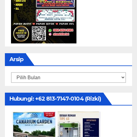
Arsip
Arsip
Hubungi: ‪+62 813-7147-0104‬ (Rizki)