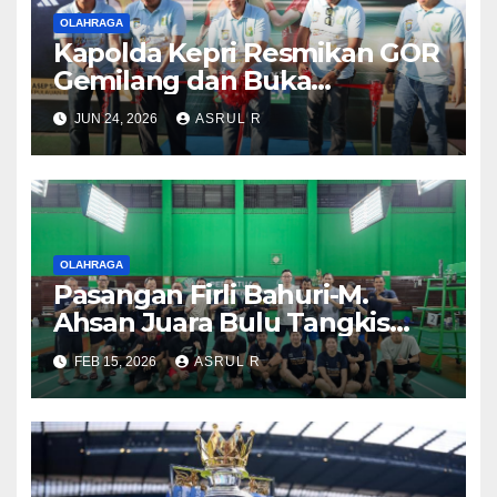
OLAHRAGA
Kapolda Kepri Resmikan GOR
Gemilang dan Buka
Kejuaraan Badminton
JUN 24, 2026
ASRUL R
Kapolda Cup 2026
OLAHRAGA
Pasangan Firli Bahuri-M.
Ahsan Juara Bulu Tangkis
Piala Gong Xi Fa Chai 2026
FEB 15, 2026
ASRUL R