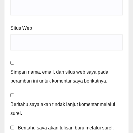
Situs Web
Simpan nama, email, dan situs web saya pada
peramban ini untuk komentar saya berikutnya.
Beritahu saya akan tindak lanjut komentar melalui
surel.
Beritahu saya akan tulisan baru melalui surel.