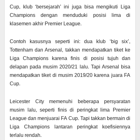
Cup, klub ‘bersejarah’ ini juga bisa mengikuti Liga
Champions dengan menduduki posisi lima di
klasemen akhir Premier League.
Contoh kasusnya seperti ini: dua klub ‘big six’,
Tottenham dan Arsenal, takkan mendapatkan tiket ke
Liga Champions karena finis di posisi tujuh dan
delapan pada musim 2020/21 lalu. Tapi Arsenal bisa
mendapatkan tiket di musim 2019/20 karena juara FA
Cup.
Leicester City memenuhi beberapa persyaratan
musim lalu, seperti finis di peringkat lima Premier
League dan menjuarai FA Cup. Tapi takkan bermain di
Liga Champions lantaran peringkat koefisiennya
terlalu rendah.