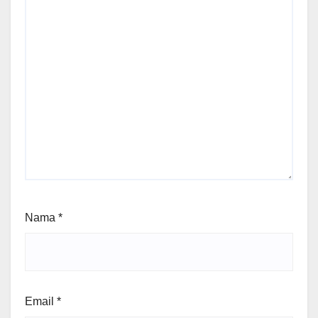
Nama
*
Email
*