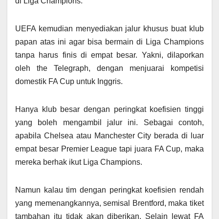
di Liga Champions.
UEFA kemudian menyediakan jalur khusus buat klub
papan atas ini agar bisa bermain di Liga Champions
tanpa harus finis di empat besar. Yakni, dilaporkan
oleh the Telegraph, dengan menjuarai kompetisi
domestik FA Cup untuk Inggris.
Hanya klub besar dengan peringkat koefisien tinggi
yang boleh mengambil jalur ini. Sebagai contoh,
apabila Chelsea atau Manchester City berada di luar
empat besar Premier League tapi juara FA Cup, maka
mereka berhak ikut Liga Champions.
Namun kalau tim dengan peringkat koefisien rendah
yang memenangkannya, semisal Brentford, maka tiket
tambahan itu tidak akan diberikan. Selain lewat FA