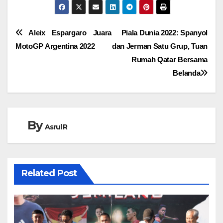
Navigasi
Aleix Espargaro Juara
Piala Dunia 2022: Spanyol
MotoGP Argentina 2022
dan Jerman Satu Grup, Tuan
pos
Rumah Qatar Bersama
Belanda
By
Asrul R
Related Post