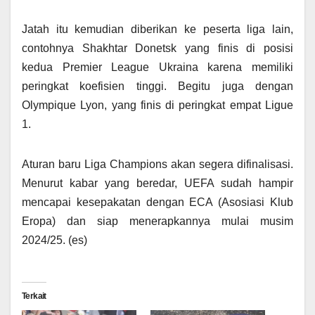
Jatah itu kemudian diberikan ke peserta liga lain,
contohnya Shakhtar Donetsk yang finis di posisi
kedua Premier League Ukraina karena memiliki
peringkat koefisien tinggi. Begitu juga dengan
Olympique Lyon, yang finis di peringkat empat Ligue
1.
Aturan baru Liga Champions akan segera difinalisasi.
Menurut kabar yang beredar, UEFA sudah hampir
mencapai kesepakatan dengan ECA (Asosiasi Klub
Eropa) dan siap menerapkannya mulai musim
2024/25. (es)
Terkait