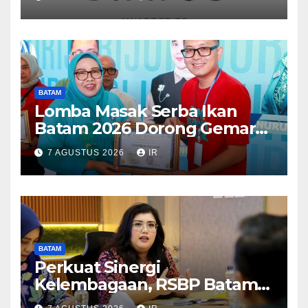
dari WSO
BATAM
Lomba Masak Serba Ikan
Batam 2026 Dorong Gemar
Makan Ikan
7 AGUSTUS 2026
IR
BATAM
Perkuat Sinergi
Kelembagaan, RSBP Batam
dan BPOM Pastikan