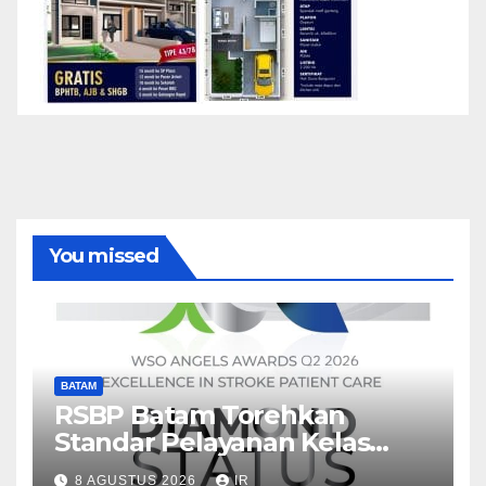
You missed
BATAM
RSBP Batam Torehkan
Standar Pelayanan Kelas
Dunia, Raih Diamond Status
8 AGUSTUS 2026
IR