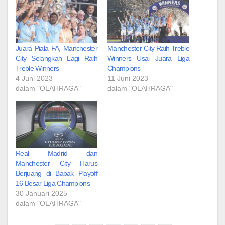
Juara Piala FA, Manchester
Manchester City Raih Treble
City Selangkah Lagi Raih
Winners Usai Juara Liga
Treble Winners
Champions
4 Juni 2023
11 Juni 2023
dalam "OLAHRAGA"
dalam "OLAHRAGA"
Real Madrid dan
Manchester City Harus
Berjuang di Babak Playoff
16 Besar Liga Champions
30 Januari 2025
dalam "OLAHRAGA"