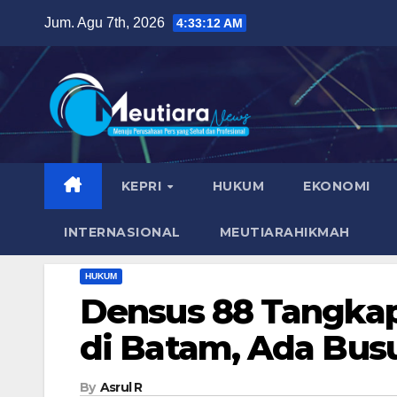
Skip
Jum. Agu 7th, 2026
4:33:14 AM
to
content
KEPRI
HUKUM
EKONOMI
INTERNASIONAL
MEUTIARAHIKMAH
HUKUM
Densus 88 Tangkap
di Batam, Ada Bus
By
Asrul R