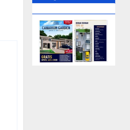
0104‬ (Rizki)