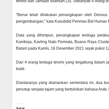
teroris dari Jamaah Islamiah (JI). Sebanyak 4 orang
“Benar telah dilakukan penangkapan oleh Densus 
pengembangan,” kata Kasubdid Penmas Bid Humas P
Data yang dihimpun, penangkapan terduga pelaku 
Kamboja, Kavling Nato Permata, Buana Raya Clust
Batam pada Kamis, 16 Desember 2021 sejak pukul 1
Dari 4 orang terduga teroris yang tergabung dalam j
bukti.
Diantaranya yang diamankan sementara ini, dua bus
penutup senjata tajam yang bertuliskan bahasa Arab, 
Terkait