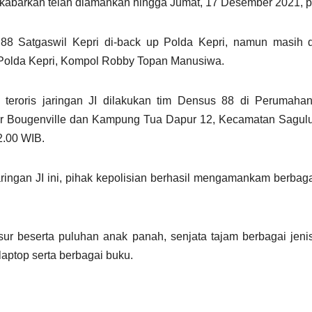
 dikabarkan telah diamankan hingga Jumat, 17 Desember 2021, p
88 Satgaswil Kepri di-back up Polda Kepri, namun masih d
olda Kepri, Kompol Robby Topan Manusiwa.
teroris jaringan JI dilakukan tim Densus 88 di Perumahan
er Bougenville dan Kampung Tua Dapur 12, Kecamatan Sagulu
2.00 WIB.
aringan JI ini, pihak kepolisian berhasil mengamankam berbag
ur beserta puluhan anak panah, senjata tajam berbagai jen
laptop serta berbagai buku.