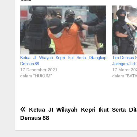
Ketua JI Wilayah Kepri Ikut Serta Ditangkap
Tim Densus 8
Densus 88
Jaringan JI d
17 Desember 2021
17 Maret 20
dalam "HUKUM"
dalam "BAT
Navigasi
Ketua JI Wilayah Kepri Ikut Serta Di
Densus 88
pos