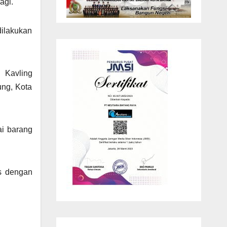
agi.
ilakukan
 Kavling
ng, Kota
ai barang
is dengan