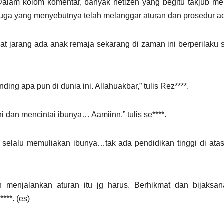
. Dalam kolom komentar, banyak netizen yang begitu takjub mel
ga yang menyebutnya telah melanggar aturan dan prosedur ac
t jarang ada anak remaja sekarang di zaman ini berperilaku se
ng apa pun di dunia ini. Allahuakbar,” tulis Rez****.
 dan mencintai ibunya… Aamiinn,” tulis se****.
 selalu memuliakan ibunya…tak ada pendidikan tinggi di atas
n menjalankan aturan itu jg harus. Berhikmat dan bijaksan
***. (es)