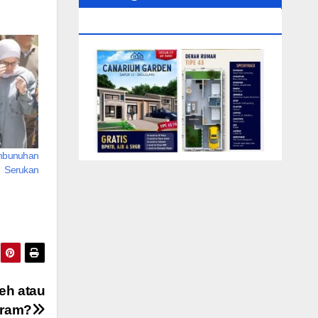
0104‬ (Rizki)
mbunuhan
 Serukan
leh atau
ram?