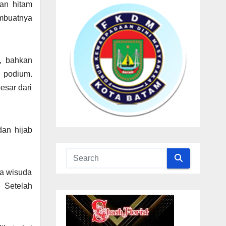
an hitam
embuatnya
, bahkan
s podium.
esar dari
an hijab
ga wisuda
 Setelah