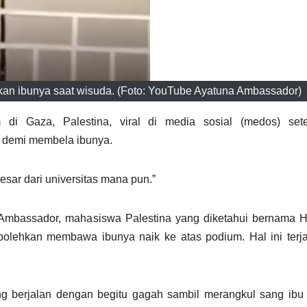
kan ibunya saat wisuda. (Foto: YouTube Ayatuna Ambassador)
di Gaza, Palestina, viral di media sosial (medos) sete
 demi membela ibunya.
besar dari universitas mana pun.”
a Ambassador, mahasiswa Palestina yang diketahui bernama 
bolehkan membawa ibunya naik ke atas podium. Hal ini terja
g berjalan dengan begitu gagah sambil merangkul sang ibu