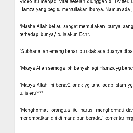
Video itu menjadi viral setelah diunggah di Twitter
Hamza yang begitu memuliakan ibunya. Namun ada ju
“Masha Allah beliau sangat memuliakan ibunya, sanga
terhadap ibunya,” tulis akun Ech
*
.
“Subhanallah emang benar ibu tidak ada duanya dibandi
“Masya Allah semoga lbh banyak lagi Hamza yg berani
“Masya Allah ini benar2 anak yg tahu adab Islam yg
tulis eru****.
“Menghormati orangtua itu harus, menghormati da
menempatkan diri di mana pun berada,” komentar mrg*