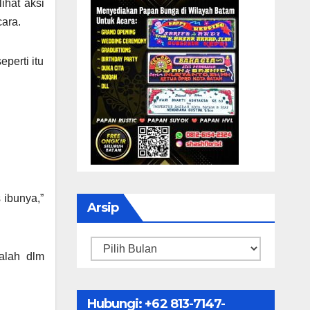
ihat aksi
ara.
perti itu
 ibunya,”
Arsip
Arsip
alah dlm
Hubungi: ‪+62 813-7147-