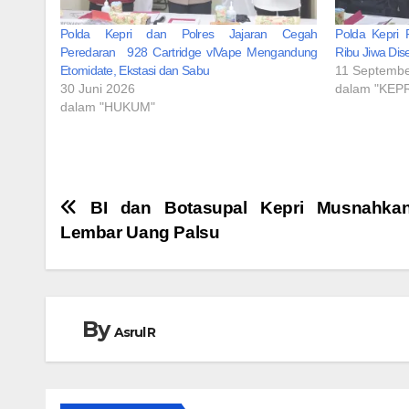
Polda Kepri dan Polres Jajaran Cegah
Polda Kepri 
Peredaran 928 Cartridge vlVape Mengandung
Ribu Jiwa Dis
Etomidate, Ekstasi dan Sabu
11 Septemb
30 Juni 2026
dalam "KEPR
dalam "HUKUM"
Navigasi
BI dan Botasupal Kepri Musnahkan
Lembar Uang Palsu
pos
By
Asrul R