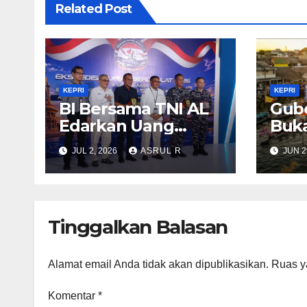
Related Post
KEPRI
KEPRI
BI Bersama TNI AL
Gube
Edarkan Uang
Buka
Tunai Rp14 Miliar ke
Race
JUL 2, 2026
ASRUL R
JUN 2
Pulau Terluar di
Baha
Kepri Guna
Pari
Memperkuat
Kedaulatan dan
Tinggalkan Balasan
Stabilitas Rupiah
Alamat email Anda tidak akan dipublikasikan.
Ruas y
Komentar
*