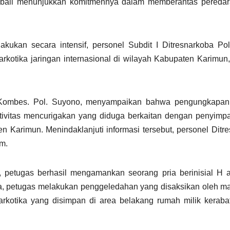
mbali menunjukkan komitmennya dalam memberantas peredar
akukan secara intensif, personel Subdit I Ditresnarkoba Po
kotika jaringan internasional di wilayah Kabupaten Karimun,
 Kombes. Pol. Suyono, menyampaikan bahwa pengungkapan 
aktivitas mencurigakan yang diduga berkaitan dengan penyim
n Karimun. Menindaklanjuti informasi tersebut, personel Ditr
m.
 petugas berhasil mengamankan seorang pria berinisial H a
a, petugas melakukan penggeledahan yang disaksikan oleh m
kotika yang disimpan di area belakang rumah milik keraba