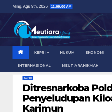
Skip
Ming. Agu 9th, 2026
11:09:02 AM
to
content
KEPRI
HUKUM
EKONOMI
INTERNASIONAL
MEUTIARAHIKMAH
KEPRI
Ditresnarkoba Pol
Penyeludupan Kilo
Karimun