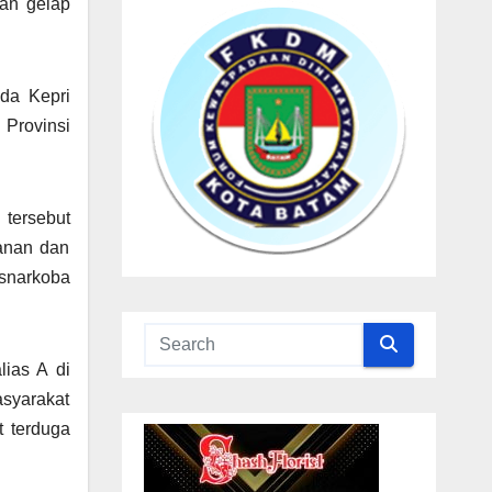
an gelap
lda Kepri
 Provinsi
tersebut
panan dan
esnarkoba
lias A di
asyarakat
t terduga