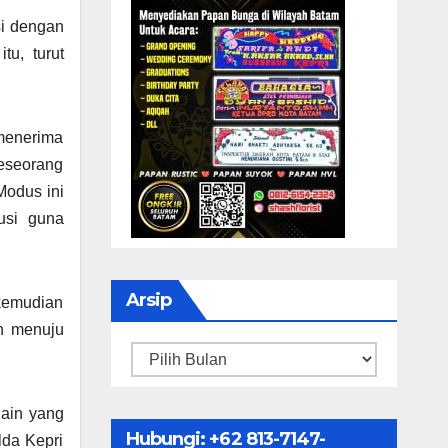
si dengan
tu, turut
 menerima
seseorang
Modus ini
usi guna
Arsip
 kemudian
n menuju
Arsip
lain yang
Hubungi: ‪+62 813-7147-
lda Kepri