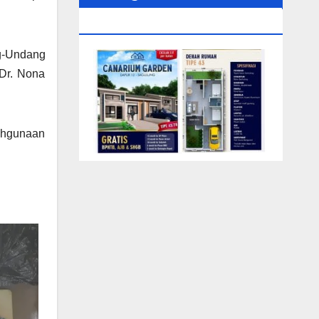
0104‬ (Rizki)
ng-Undang
Dr. Nona
ahgunaan