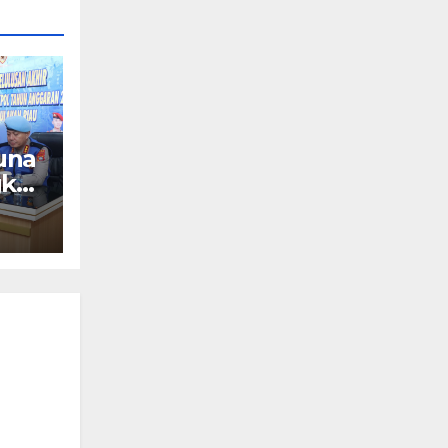
una
gkat
si
6