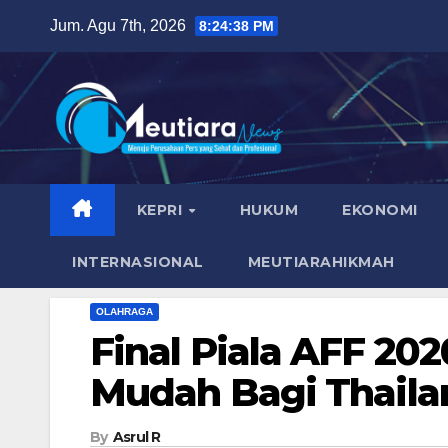
Skip
Jum. Agu 7th, 2026
8:24:39 PM
to
content
KEPRI
HUKUM
EKONOMI
INTERNASIONAL
MEUTIARAHIKMAH
OLAHRAGA
Final Piala AFF 20
Mudah Bagi Thaila
By
Asrul R