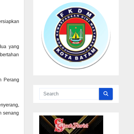
ersiapkan
dua yang
 bertahan
h Perang
enyerang,
an senang