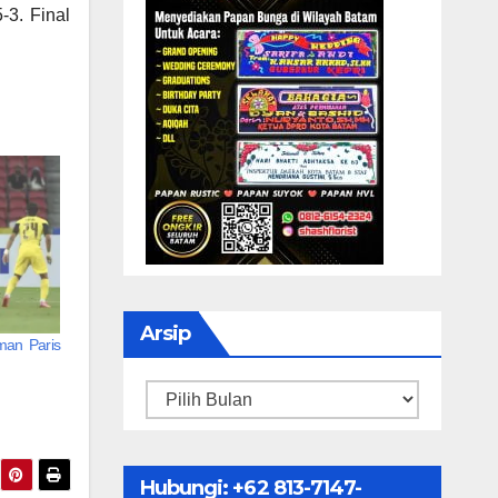
-3. Final
Arsip
man Paris
Arsip
Hubungi: ‪+62 813-7147-