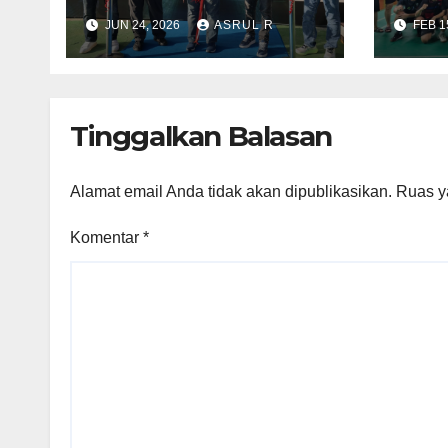
Gemilang dan Buka
Juar
JUN 24, 2026
ASRUL R
FEB 1
Kejuaraan
Pial
Badminton Kapolda
Chai
Cup 2026
Tinggalkan Balasan
Alamat email Anda tidak akan dipublikasikan.
Ruas y
Komentar
*