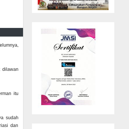
belumnya,
k dilawan
erman itu
ya sudah
iasi dan