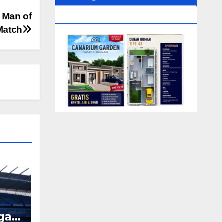
0104‬ (Rizki)
 Man of
Match
ngah