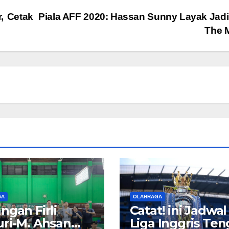
, Cetak
Piala AFF 2020: Hassan Sunny Layak Jadi
The 
GA
OLAHRAGA
ngan Firli
Catat! ini Jadwal
ri-M. Ahsan
Liga Inggris Te