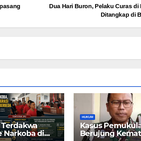
pasang
Dua Hari Buron, Pelaku Curas di
Ditangkap di 
HUKUM
 Terdakwa
Kasus Pemukul
 Narkoba di
Berujung Kemat