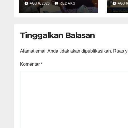
Terkejut Dapat
Voni
AGU 6, 2026
REDAKSI
AGU 6
Bantuan dari Kabid
Ber
Propam Kombes
Pega
Pol Eddwi
Bata
Rin
Tinggalkan Balasan
Alamat email Anda tidak akan dipublikasikan.
Ruas y
Komentar
*