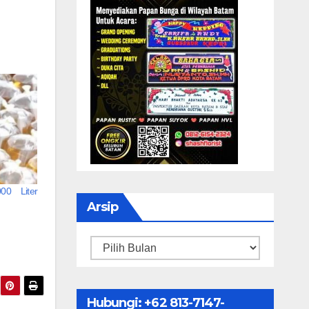
00 Liter
Arsip
Arsip
Hubungi: ‪+62 813-7147-