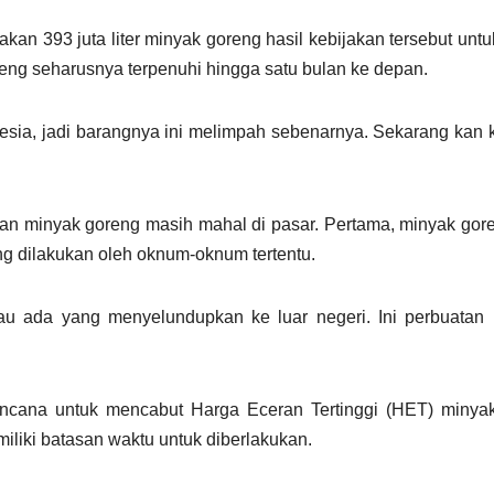
kan 393 juta liter minyak goreng hasil kebijakan tersebut untu
reng seharusnya terpenuhi hingga satu bulan ke depan.
onesia, jadi barangnya ini melimpah sebenarnya. Sekarang kan k
an minyak goreng masih mahal di pasar. Pertama, minyak gore
g dilakukan oleh oknum-oknum tertentu.
tau ada yang menyelundupkan ke luar negeri. Ini perbuata
encana untuk mencabut Harga Eceran Tertinggi (HET) minyak
liki batasan waktu untuk diberlakukan.