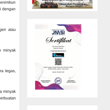
penimbun
ai dengan
eri atau
h minyak
ra tegas,
ga minyak
perbuatan