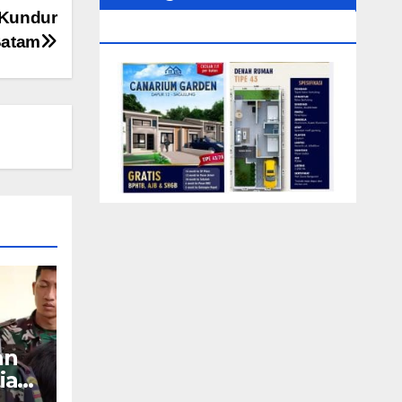
 Kundur
0104‬ (Rizki)
Batam
an
ian