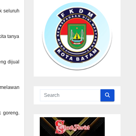
k seluruh
ita tanya
ng dijual
n melawan
 goreng.