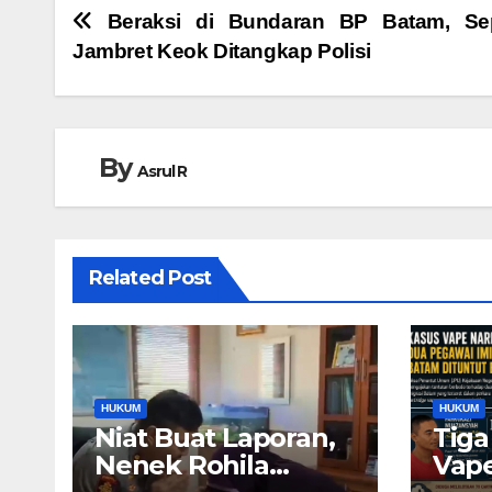
Navigasi
Beraksi di Bundaran BP Batam, Se
Jambret Keok Ditangkap Polisi
pos
By
Asrul R
Related Post
HUKUM
HUKUM
Niat Buat Laporan,
Tiga
Nenek Rohila
Vape