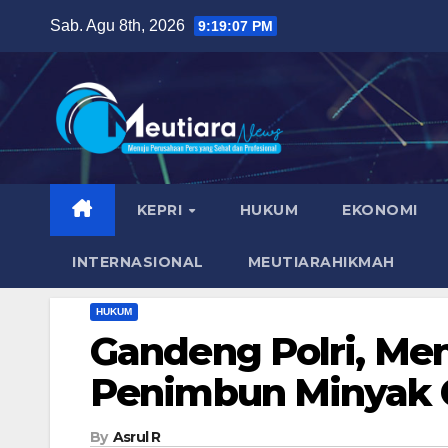
Skip
Sab. Agu 8th, 2026
9:19:08 PM
to
content
KEPRI
HUKUM
EKONOMI
INTERNASIONAL
MEUTIARAHIKMAH
HUKUM
Gandeng Polri, Me
Penimbun Minyak G
By
Asrul R