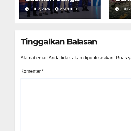
Tunai Rp14 Miliar ke
Race
JUL 2, 2026
ASRUL R
JUN 2
Pulau Terluar di
Baha
Kepri Guna
Pari
Memperkuat
Kedaulatan dan
Tinggalkan Balasan
Stabilitas Rupiah
Alamat email Anda tidak akan dipublikasikan.
Ruas y
Komentar
*