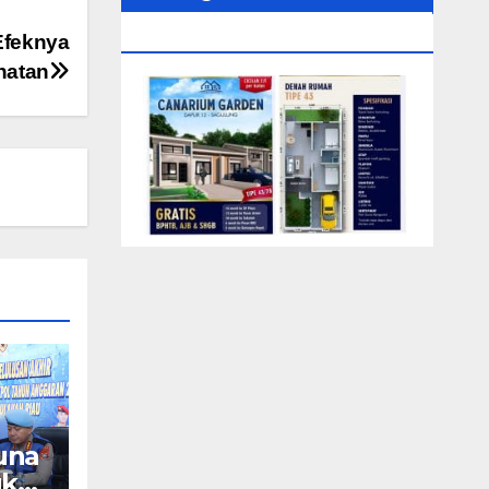
0104‬ (Rizki)
Efeknya
hatan
una
gkat