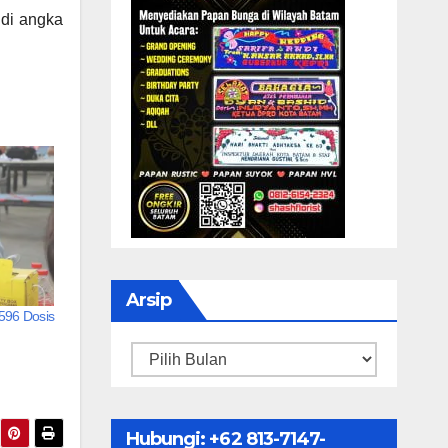
 di angka
Arsip
.596 Dosis
Arsip
Hubungi: ‪+62 813-7147-