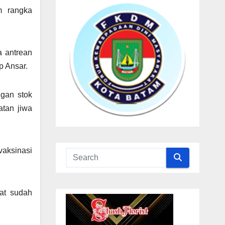
m rangka
a antrean
p Ansar.
ngan stok
atan jiwa
vaksinasi
at sudah