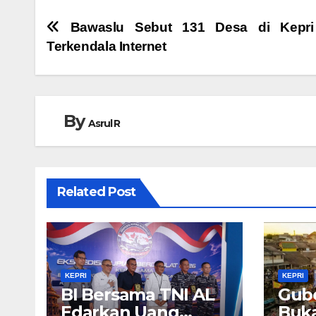
Navigasi
Bawaslu Sebut 131 Desa di Kepri
Terkendala Internet
pos
By
Asrul R
Related Post
KEPRI
KEPRI
BI Bersama TNI AL
Gube
Edarkan Uang
Buka