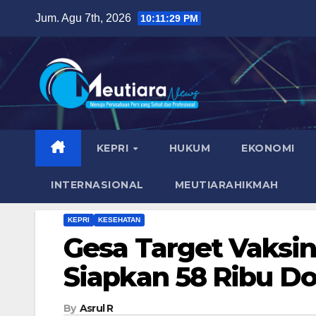
Skip
Jum. Agu 7th, 2026
10:11:30 PM
to
content
KEPRI
HUKUM
EKONOMI
INTERNASIONAL
MEUTIARAHIKMAH
KEPRI
KESEHATAN
Gesa Target Vaksin
Siapkan 58 Ribu Do
By
Asrul R