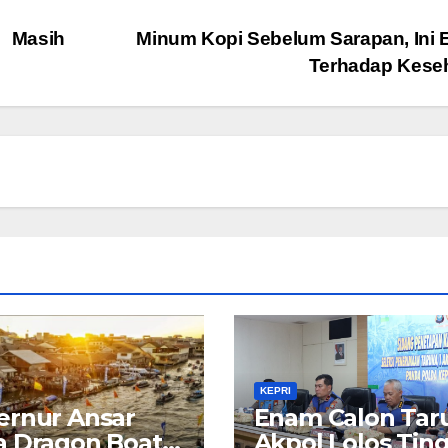
 Masih
Minum Kopi Sebelum Sarapan, Ini 
Terhadap Kese
KEPRI
rnur Ansar
Enam Calon Tar
 Dragon Boat
Akpol Lolos Tin