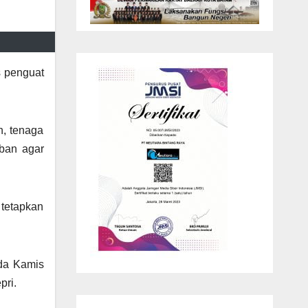
s penguat
n, tenaga
iban agar
 tetapkan
ada Kamis
pri.