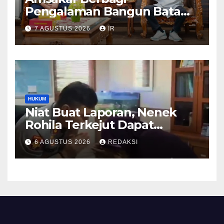
Pengalaman Bangun Batam,
DPRD Dumai Dalami
7 AGUSTUS 2026
IR
Pendidikan hingga Investasi
HUKUM
Niat Buat Laporan, Nenek
Rohila Terkejut Dapat
Bantuan dari Kabid Propam
6 AGUSTUS 2026
REDAKSI
Kombes Pol Eddwi