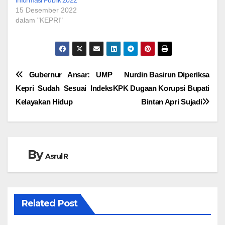
Informasi Publik 2022
15 Desember 2022
dalam "KEPRI"
Navigasi
Gubernur Ansar: UMP
Nurdin Basirun Diperiksa
Kepri Sudah Sesuai Indeks
KPK Dugaan Korupsi Bupati
pos
Kelayakan Hidup
Bintan Apri Sujadi
By
Asrul R
Related Post