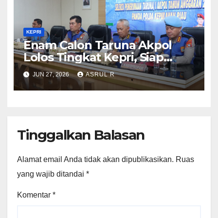
KEPRI
Enam Calon Taruna Akpol
Lolos Tingkat Kepri, Siap
Mengikuti Seleksi Akpol
JUN 27, 2026
ASRUL R
Tingkat Pusat 2 Juli 2026
Tinggalkan Balasan
Alamat email Anda tidak akan dipublikasikan.
Ruas
yang wajib ditandai
*
Komentar
*