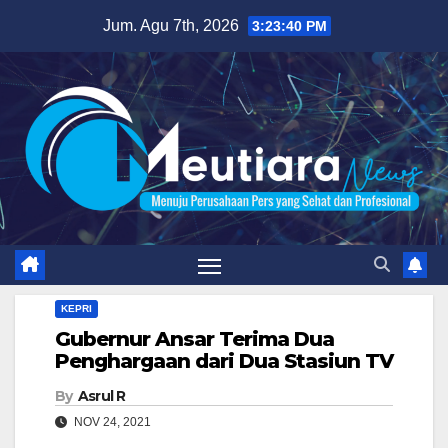
Skip
Jum. Agu 7th, 2026
3:23:41 PM
to
content
KEPRI
Gubernur Ansar Terima Dua
Penghargaan dari Dua Stasiun TV
By
Asrul R
NOV 24, 2021