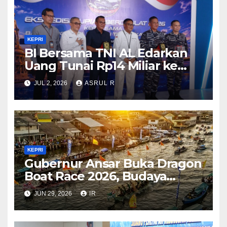
KEPRI
BI Bersama TNI AL Edarkan
Uang Tunai Rp14 Miliar ke
Pulau Terluar di Kepri Guna
JUL 2, 2026
ASRUL R
Memperkuat Kedaulatan dan
Stabilitas Rupiah
KEPRI
Gubernur Ansar Buka Dragon
Boat Race 2026, Budaya
Bahari Dongkrak Pariwisata
JUN 29, 2026
IR
Kepri