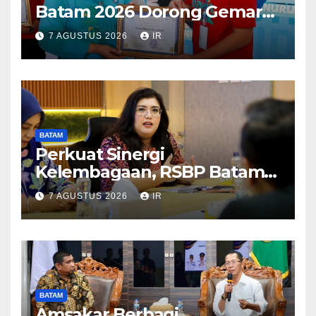
Batam 2026 Dorong Gemar
Makan Ikan
7 AGUSTUS 2026
IR
BATAM
Perkuat Sinergi
Kelembagaan, RSBP Batam
dan BPOM Pastikan
7 AGUSTUS 2026
IR
Pelayanan dan Ketersediaan
Obat Aman
BATAM
Amsakar Berbagi