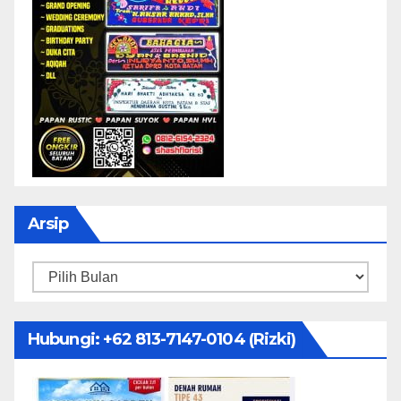
Arsip
Arsip
Hubungi: ‪+62 813-7147-0104‬ (Rizki)