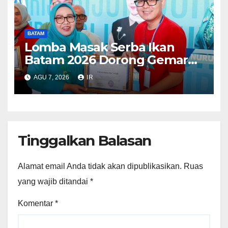
BATAM
Lomba Masak Serba Ikan
Batam 2026 Dorong Gemar
Makan Ikan
AGU 7, 2026
IR
Tinggalkan Balasan
Alamat email Anda tidak akan dipublikasikan.
Ruas
yang wajib ditandai
*
Komentar
*