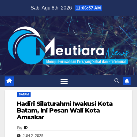
Skip
Sab. Agu 8th, 2026
11:06:58 AM
to
content
BATAM
Hadiri Silaturahmi Iwakusi Kota
Batam, Ini Pesan Wali Kota
Amsakar
By
IR
JUN 2, 2025