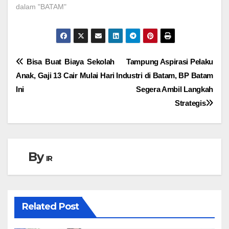
dalam "BATAM"
Navigasi
Bisa Buat Biaya Sekolah
Tampung Aspirasi Pelaku
Anak, Gaji 13 Cair Mulai Hari
Industri di Batam, BP Batam
pos
Ini
Segera Ambil Langkah
Strategis
By
IR
Related Post