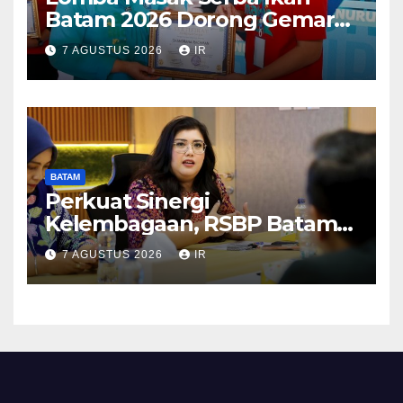
Batam 2026 Dorong Gemar
Makan Ikan
7 AGUSTUS 2026
IR
BATAM
Perkuat Sinergi
Kelembagaan, RSBP Batam
dan BPOM Pastikan
7 AGUSTUS 2026
IR
Pelayanan dan Ketersediaan
Obat Aman