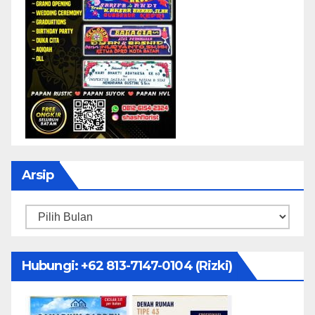
Arsip
Arsip
Hubungi: ‪+62 813-7147-0104‬ (Rizki)