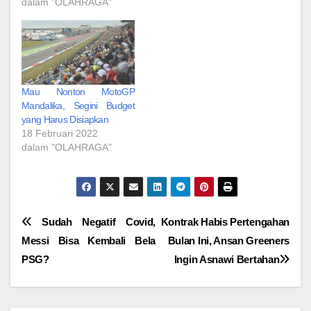
dalam "OLAHRAGA"
Mau Nonton MotoGP
Mandalika, Segini Budget
yang Harus Disiapkan
18 Februari 2022
dalam "OLAHRAGA"
Navigasi
Sudah Negatif Covid,
Kontrak Habis Pertengahan
Messi Bisa Kembali Bela
Bulan Ini, Ansan Greeners
pos
PSG?
Ingin Asnawi Bertahan