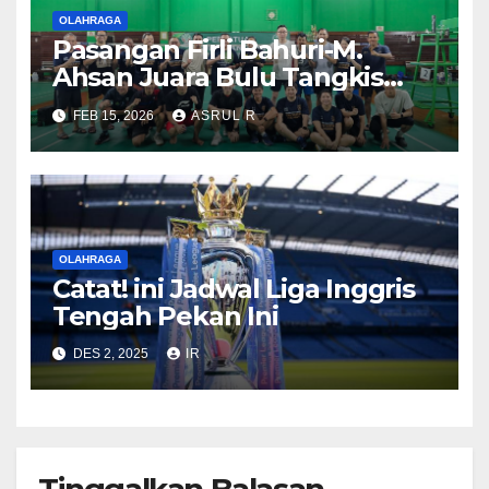
OLAHRAGA
Pasangan Firli Bahuri-M.
Ahsan Juara Bulu Tangkis
Piala Gong Xi Fa Chai 2026
FEB 15, 2026
ASRUL R
OLAHRAGA
Catat! ini Jadwal Liga Inggris
Tengah Pekan Ini
DES 2, 2025
IR