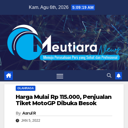
Skip
Kam. Agu 6th, 2026
5:09:20 AM
to
content
OLAHRAGA
Harga Mulai Rp 115.000, Penjualan
Tiket MotoGP Dibuka Besok
By
Asrul R
JAN 5, 2022