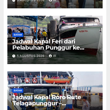
5 AGUSTUS 2026
IR
BATAM
Jadwal Kapal Feri dari
Pelabuhan Punggur ke
Sejumlah Pulau di Kepri
5 AGUSTUS 2026
IR
BATAM
Jadwal Kapal Roro Rute
Telagapunggur –
Tanjunguban dan Sebaliknya