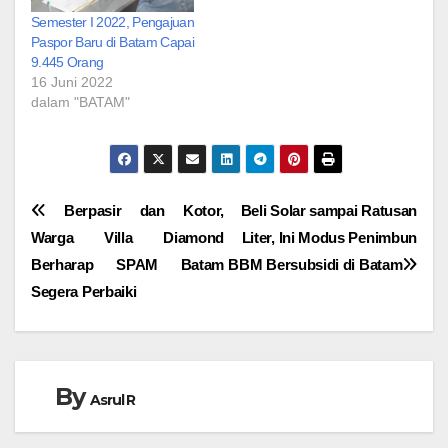
Semester I 2022, Pengajuan
Paspor Baru di Batam Capai
9.445 Orang
16 Juni 2022
dalam "BATAM"
Navigasi
Berpasir dan Kotor,
Beli Solar sampai Ratusan
Warga Villa Diamond
Liter, Ini Modus Penimbun
pos
Berharap SPAM Batam
BBM Bersubsidi di Batam
Segera Perbaiki
By
Asrul R