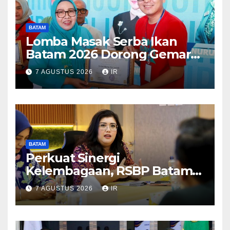
BATAM
Lomba Masak Serba Ikan
Batam 2026 Dorong Gemar
Makan Ikan
7 AGUSTUS 2026
IR
BATAM
Perkuat Sinergi
Kelembagaan, RSBP Batam
dan BPOM Pastikan
7 AGUSTUS 2026
IR
Pelayanan dan Ketersediaan
Obat Aman