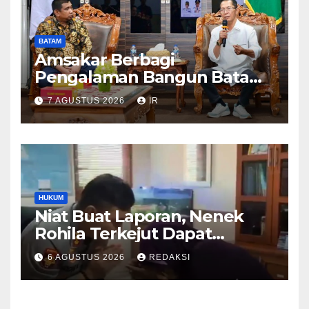
BATAM
Amsakar Berbagi
Pengalaman Bangun Batam,
DPRD Dumai Dalami
7 AGUSTUS 2026
IR
Pendidikan hingga Investasi
HUKUM
Niat Buat Laporan, Nenek
Rohila Terkejut Dapat
Bantuan dari Kabid Propam
6 AGUSTUS 2026
REDAKSI
Kombes Pol Eddwi