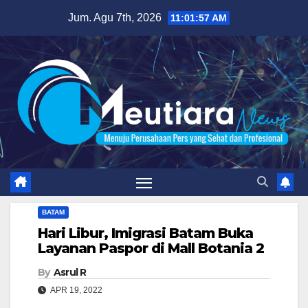
Skip
Jum. Agu 7th, 2026
11:01:59 AM
to
content
BATAM
Hari Libur, Imigrasi Batam Buka
Layanan Paspor di Mall Botania 2
By
Asrul R
APR 19, 2022