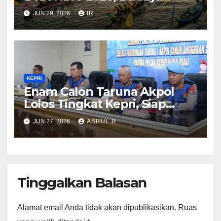
Bahari Dongkrak Pariwisata
JUN 29, 2026
IR
Kepri
KEPRI
Enam Calon Taruna Akpol
Lolos Tingkat Kepri, Siap
Mengikuti Seleksi Akpol
JUN 27, 2026
ASRUL R
Tingkat Pusat 2 Juli 2026
Tinggalkan Balasan
Alamat email Anda tidak akan dipublikasikan.
Ruas