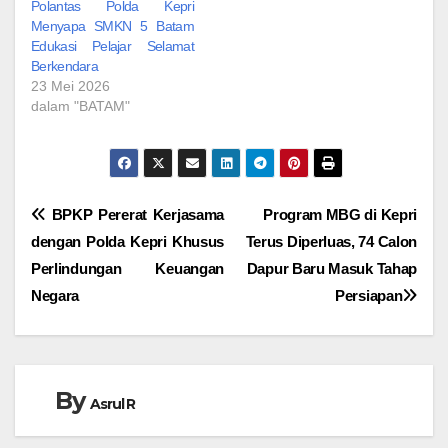
Polantas Polda Kepri
Menyapa SMKN 5 Batam
Edukasi Pelajar Selamat
Berkendara
23 Mei 2026
dalam "BATAM"
Navigasi
BPKP Pererat Kerjasama
Program MBG di Kepri
dengan Polda Kepri Khusus
Terus Diperluas, 74 Calon
pos
Perlindungan Keuangan
Dapur Baru Masuk Tahap
Negara
Persiapan
By
Asrul R