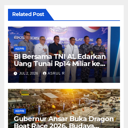
Related Post
KEPRI
BI Bersama TNI AL Edarkan
Uang Tunai Rp14 Miliar ke
Pulau Terluar di Kepri Guna
JUL 2, 2026
ASRUL R
Memperkuat Kedaulatan dan
Stabilitas Rupiah
KEPRI
Gubernur Ansar Buka Dragon
Boat Race 2026, Budaya