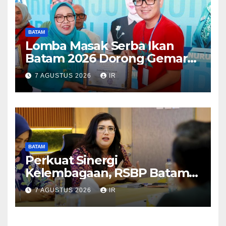
BATAM
Lomba Masak Serba Ikan
Batam 2026 Dorong Gemar
Makan Ikan
7 AGUSTUS 2026
IR
BATAM
Perkuat Sinergi
Kelembagaan, RSBP Batam
dan BPOM Pastikan
7 AGUSTUS 2026
IR
Pelayanan dan Ketersediaan
Obat Aman