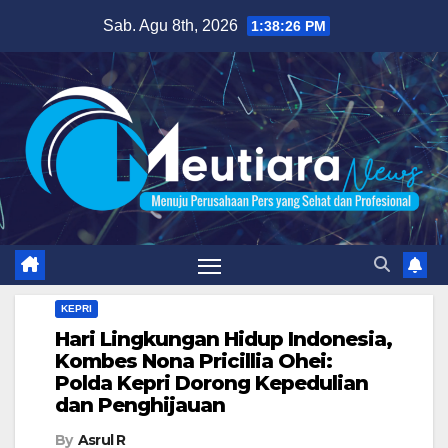
Skip
Sab. Agu 8th, 2026
1:38:27 PM
to
content
KEPRI
Hari Lingkungan Hidup Indonesia,
Kombes Nona Pricillia Ohei:
Polda Kepri Dorong Kepedulian
dan Penghijauan
By
Asrul R