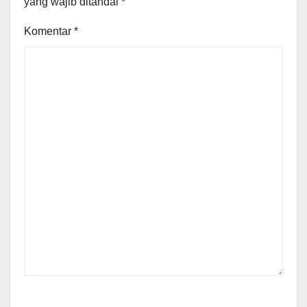
yang wajib ditandai
*
Komentar
*