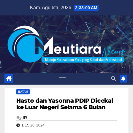
Skip
Kam. Agu 6th, 2026
2:33:02 AM
to
content
BATAM
Hasto dan Yasonna PDIP Dicekal
ke Luar Negeri Selama 6 Bulan
By
IR
DES 26, 2024