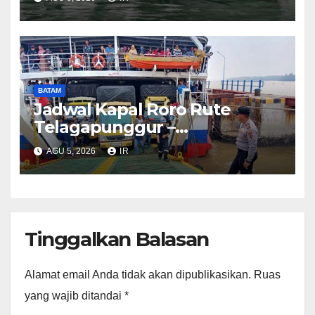
BATAM
Jadwal Kapal Roro Rute
Telagapunggur –
Tanjunguban dan Sebaliknya
AGU 5, 2026
IR
Tinggalkan Balasan
Alamat email Anda tidak akan dipublikasikan.
Ruas
yang wajib ditandai
*