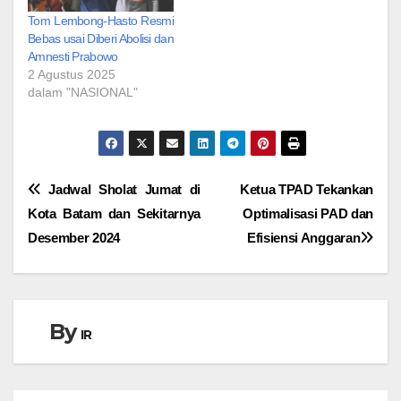
Tom Lembong-Hasto Resmi
Bebas usai Diberi Abolisi dan
Amnesti Prabowo
2 Agustus 2025
dalam "NASIONAL"
Navigasi
Jadwal Sholat Jumat di
Ketua TPAD Tekankan
Kota Batam dan Sekitarnya
Optimalisasi PAD dan
pos
Desember 2024
Efisiensi Anggaran
By
IR