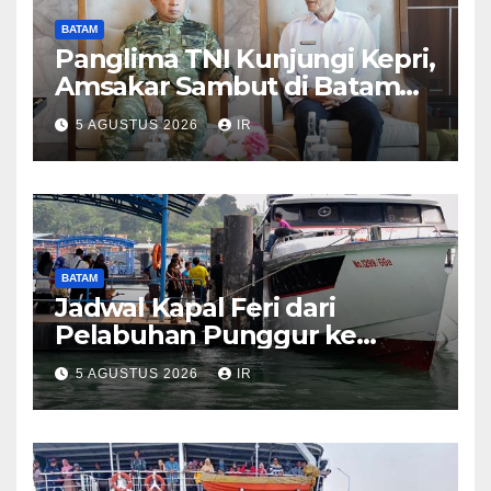
BATAM
Panglima TNI Kunjungi Kepri,
Amsakar Sambut di Batam
Sebelum Bertolak ke Lingga
5 AGUSTUS 2026
IR
BATAM
Jadwal Kapal Feri dari
Pelabuhan Punggur ke
Sejumlah Pulau di Kepri
5 AGUSTUS 2026
IR