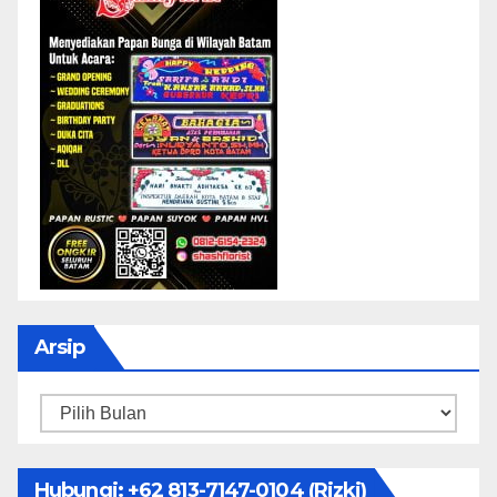
Arsip
Arsip
Hubungi: ‪+62 813-7147-0104‬ (Rizki)