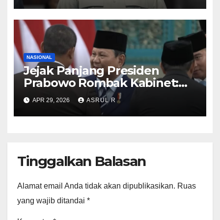
Abdurachman hingga Ketum
KSPSI Jumhur Hidayat ‎
NASIONAL
Jejak Panjang Presiden
Prabowo Rombak Kabinet:
Ganti Mendikti Saintek
APR 29, 2026
ASRUL R
sampai Geser Menteri
Lingkungan Hidup
Tinggalkan Balasan
Alamat email Anda tidak akan dipublikasikan.
Ruas
yang wajib ditandai
*