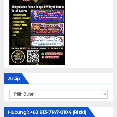
Arsip
Arsip
Hubungi: ‪+62 813-7147-0104‬ (Rizki)