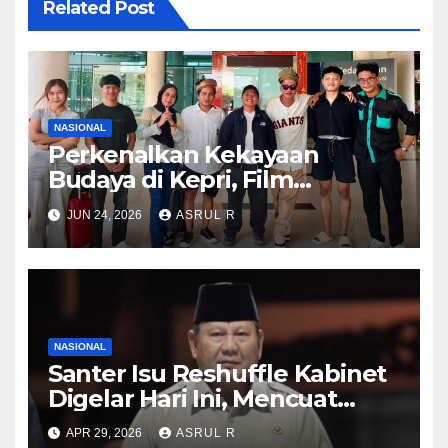
Related Post
NASIONAL
Perkenalkan Kekayaan
Budaya di Kepri, Film
“Samudra di Atas Laut”
JUN 24, 2026
ASRUL R
Angkat Kisah Anak Orang
Laut
NASIONAL
Santer Isu Reshuffle Kabinet
Digelar Hari Ini, Mencuat
Nama Eks KSAD Dudung
APR 29, 2026
ASRUL R