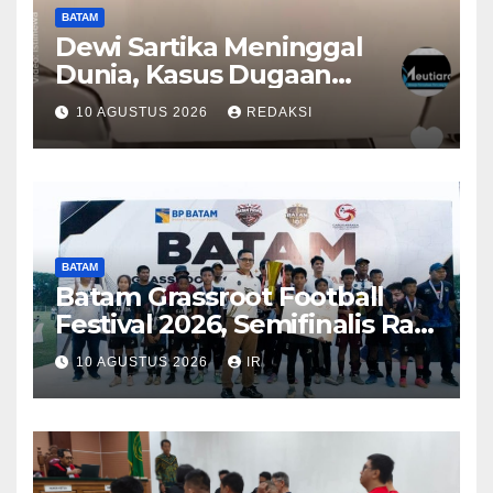
BATAM
Dewi Sartika Meninggal
Dunia, Kasus Dugaan
Malpraktik RS Awal Bros
10 AGUSTUS 2026
REDAKSI
Memasuki Babak Baru
BATAM
Batam Grassroot Football
Festival 2026, Semifinalis Raih
Tiket Ajang Internasional
10 AGUSTUS 2026
IR