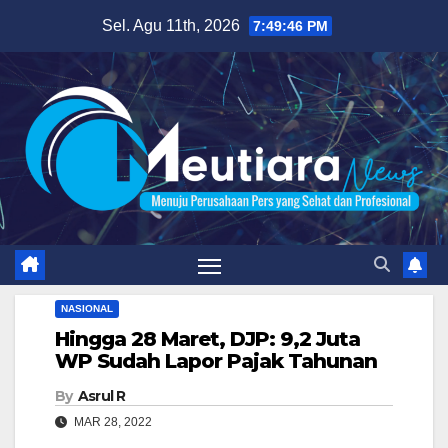
Skip
Sel. Agu 11th, 2026
7:49:47 PM
to
content
NASIONAL
Hingga 28 Maret, DJP: 9,2 Juta
WP Sudah Lapor Pajak Tahunan
By
Asrul R
MAR 28, 2022