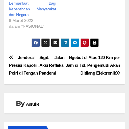
Bermanfaat Bagi
Kepentingan Masyarakat
dan Negara
8 Maret 2022
dalam "NASIONAL"
Navigasi
Jenderal Sigit: Jalan
Ngebut di Atas 120 Km per
Presisi Kapolri, Aksi Refleksi
Jam di Tol, Pengemudi Akan
pos
Polri di Tengah Pandemi
Ditilang Elektronik
By
Asrul R