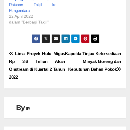
Ratusan Takjil ke
Pengendara
22 April 2022
dalam "Berbagi Takjil"
Navigasi
Lima Proyek Hulu Migas
Kapolda Tinjau Ketersediaan
Rp 3,6 Triliun Akan
Minyak Goreng dan
pos
Onstream di Kuartal 2 Tahun
Kebutuhan Bahan Pokok
2022
By
IR