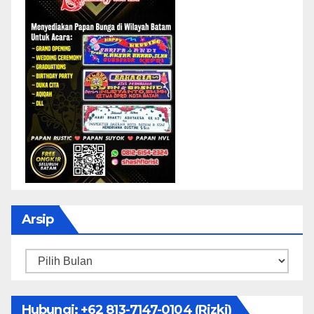
Arsip
Arsip
Hubungi: ‪+62 813-7147-0104‬ (Rizki)