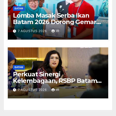
BATAM
Lomba Masak Serba Ikan
Batam 2026 Dorong Gemar
Makan Ikan
7 AGUSTUS 2026
IR
BATAM
Perkuat Sinergi
Kelembagaan, RSBP Batam
dan BPOM Pastikan
7 AGUSTUS 2026
IR
Pelayanan dan Ketersediaan
Obat Aman