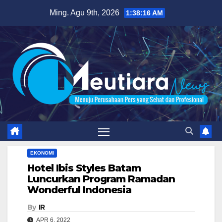
Skip
Ming. Agu 9th, 2026
1:38:17 AM
to
content
EKONOMI
Hotel Ibis Styles Batam
Luncurkan Program Ramadan
Wonderful Indonesia
By
IR
APR 6, 2022