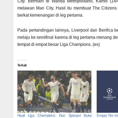
City. Bermain di Wanda Metropolitano, Kamis (14/
melawan Man City. Hasil itu membuat The Citizens
berkat kemenangan di leg pertama.
Pada pertandingan lainnya, Liverpool dan Benfica 
melaju ke semifinal karena di leg pertama menang d
tempat di empat besar Liga Champions. (es)
Terkait
Hasil Liga Champions: Duo Spanyol Buka
Empat Tim Ini