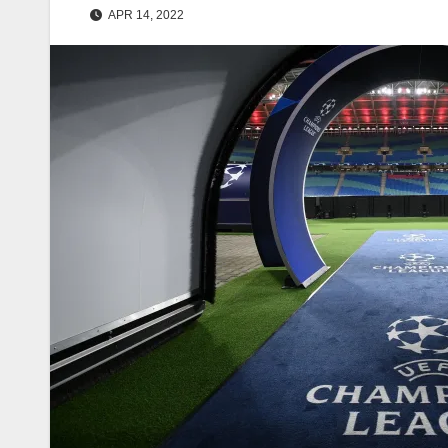
APR 14, 2022