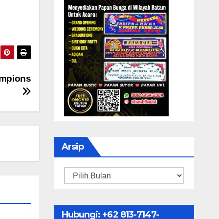
ampions
Arsip
Arsip
Hubungi: ‪+62 813-7147-