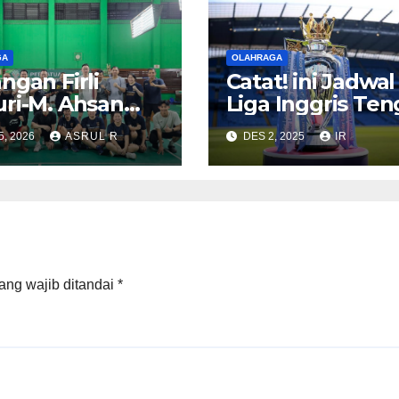
GA
OLAHRAGA
ngan Firli
Catat! ini Jadwal
ri-M. Ahsan
Liga Inggris Te
a Bulu Tangkis
Pekan Ini
5, 2026
ASRUL R
DES 2, 2025
IR
a Gong Xi Fa
 2026
ang wajib ditandai
*