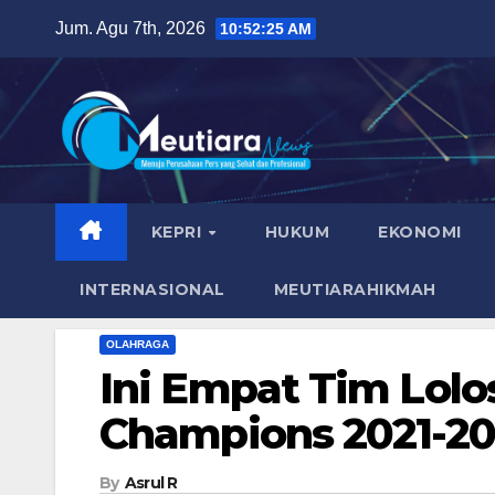
Skip
Jum. Agu 7th, 2026
10:52:26 AM
to
content
KEPRI
HUKUM
EKONOMI
INTERNASIONAL
MEUTIARAHIKMAH
OLAHRAGA
Ini Empat Tim Lolo
Champions 2021-20
By
Asrul R