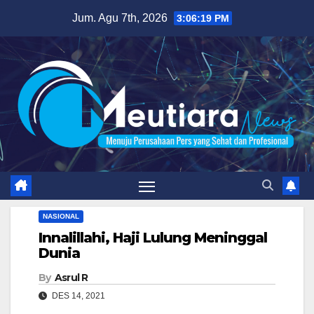
Skip
Jum. Agu 7th, 2026
3:06:20 PM
to
content
NASIONAL
Innalillahi, Haji Lulung Meninggal
Dunia
By
Asrul R
DES 14, 2021