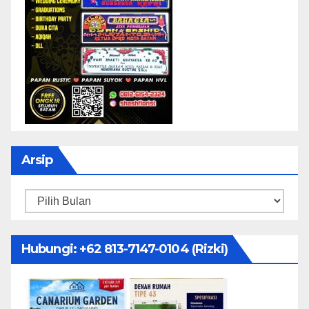
Arsip
Arsip
Hubungi: ‪+62 813-7147-0104‬ (Rizki)