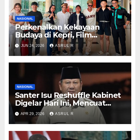
NASIONAL
Perkenalkan Kekayaan
Budaya di Kepri, Film
“Samudra di Atas Laut”
JUN 24, 2026
ASRUL R
Angkat Kisah Anak Orang
Laut
NASIONAL
Santer Isu Reshuffle Kabinet
Digelar Hari Ini, Mencuat
Nama Eks KSAD Dudung
APR 29, 2026
ASRUL R
Abdurachman hingga Ketum
KSPSI Jumhur Hidayat ‎