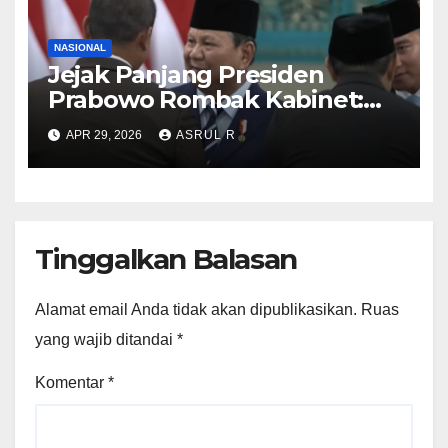
NASIONAL
Jejak Panjang Presiden
Prabowo Rombak Kabinet:
Ganti Mendikti Saintek
APR 29, 2026
ASRUL R
sampai Geser Menteri
Lingkungan Hidup
Tinggalkan Balasan
Alamat email Anda tidak akan dipublikasikan.
Ruas
yang wajib ditandai
*
Komentar
*