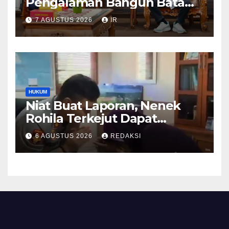
Pengalaman Bangun Batam,
DPRD Dumai Dalami
7 AGUSTUS 2026
IR
Pendidikan hingga Investasi
HUKUM
Niat Buat Laporan, Nenek
Rohila Terkejut Dapat
Bantuan dari Kabid Propam
6 AGUSTUS 2026
REDAKSI
Kombes Pol Eddwi