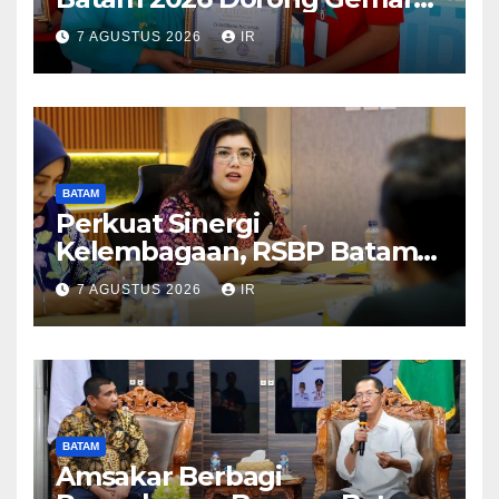
Makan Ikan
7 AGUSTUS 2026
IR
BATAM
Perkuat Sinergi
Kelembagaan, RSBP Batam
dan BPOM Pastikan
7 AGUSTUS 2026
IR
Pelayanan dan Ketersediaan
Obat Aman
BATAM
Amsakar Berbagi