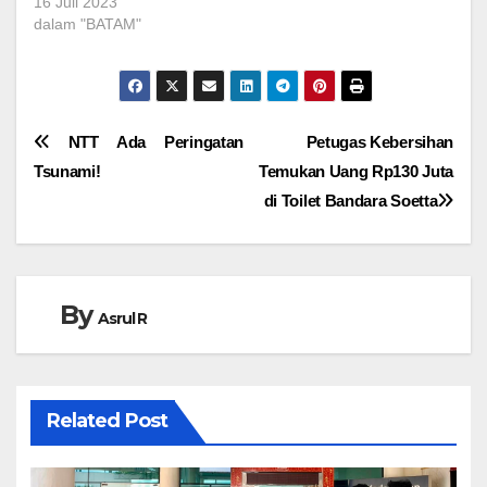
16 Juli 2023
dalam "BATAM"
Navigasi
NTT Ada Peringatan
Petugas Kebersihan
Tsunami!
Temukan Uang Rp130 Juta
pos
di Toilet Bandara Soetta
By
Asrul R
Related Post