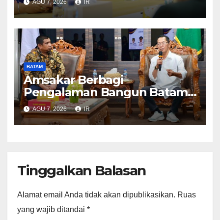
AGU 7, 2026
IR
Pelayanan dan Ketersediaan
Obat Aman
BATAM
Amsakar Berbagi
Pengalaman Bangun Batam,
DPRD Dumai Dalami
AGU 7, 2026
IR
Pendidikan hingga Investasi
Tinggalkan Balasan
Alamat email Anda tidak akan dipublikasikan.
Ruas
yang wajib ditandai
*