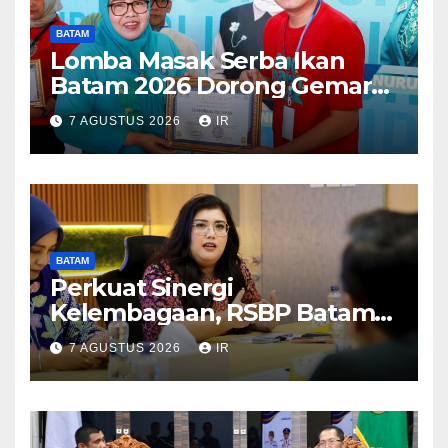
BATAM
Lomba Masak Serba Ikan
Batam 2026 Dorong Gemar
Makan Ikan
7 AGUSTUS 2026
IR
BATAM
Perkuat Sinergi
Kelembagaan, RSBP Batam
dan BPOM Pastikan
7 AGUSTUS 2026
IR
Pelayanan dan Ketersediaan
Obat Aman