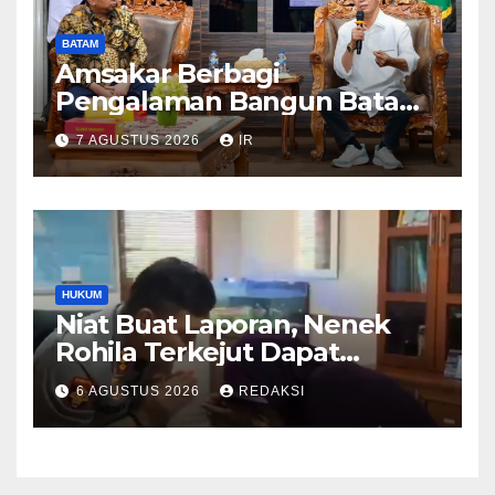
BATAM
Amsakar Berbagi
Pengalaman Bangun Batam,
DPRD Dumai Dalami
7 AGUSTUS 2026
IR
Pendidikan hingga Investasi
HUKUM
Niat Buat Laporan, Nenek
Rohila Terkejut Dapat
Bantuan dari Kabid Propam
6 AGUSTUS 2026
REDAKSI
Kombes Pol Eddwi