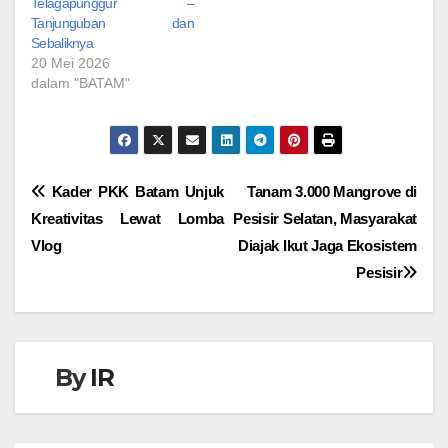
Telagapunggur –
Tanjunguban dan
Sebaliknya
20 Mei 2026
dalam "BATAM"
Navigasi
Kader PKK Batam Unjuk
Tanam 3.000 Mangrove di
Kreativitas Lewat Lomba
Pesisir Selatan, Masyarakat
pos
Vlog
Diajak Ikut Jaga Ekosistem
Pesisir
By
IR