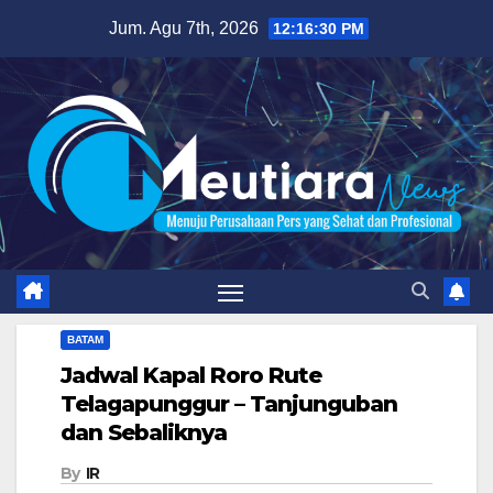
Skip
Jum. Agu 7th, 2026
12:16:31 PM
to
content
BATAM
Jadwal Kapal Roro Rute
Telagapunggur – Tanjunguban
dan Sebaliknya
By
IR