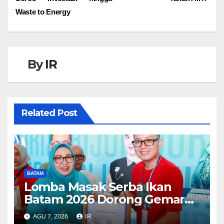
Waste to Energy
By
IR
Related Post
BATAM
Lomba Masak Serba Ikan
Batam 2026 Dorong Gemar
Makan Ikan
AGU 7, 2026
IR