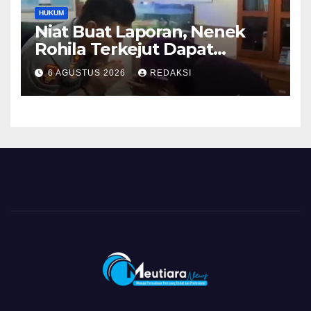
HUKUM
Niat Buat Laporan, Nenek
Rohila Terkejut Dapat
Bantuan dari Kabid Propam
6 AGUSTUS 2026
REDAKSI
Kombes Pol Eddwi