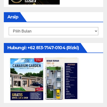
Arsip
Arsip
Hubungi: ‪+62 813-7147-0104‬ (Rizki)