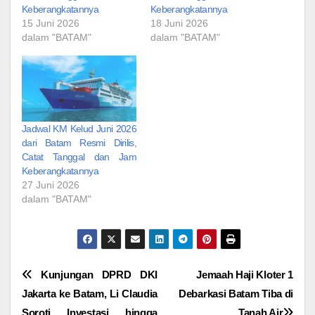
Keberangkatannya
Keberangkatannya
15 Juni 2026
18 Juni 2026
dalam "BATAM"
dalam "BATAM"
Jadwal KM Kelud Juni 2026
dari Batam Resmi Dirilis,
Catat Tanggal dan Jam
Keberangkatannya
27 Juni 2026
dalam "BATAM"
Navigasi
Kunjungan DPRD DKI
Jemaah Haji Kloter 1
Jakarta ke Batam, Li Claudia
Debarkasi Batam Tiba di
pos
Soroti Investasi hingga
Tanah Air