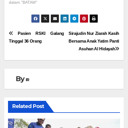
dalam "BATAM"
Navigasi
Pasien RSKI Galang
Sirajudin Nur Ziarah Kasih
Tinggal 36 Orang
Bersama Anak Yatim Panti
pos
Asuhan Al Hidayah
By
IR
Related Post