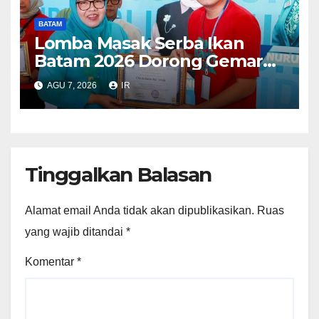
BATAM
Lomba Masak Serba Ikan
Batam 2026 Dorong Gemar
Makan Ikan
AGU 7, 2026
IR
Tinggalkan Balasan
Alamat email Anda tidak akan dipublikasikan.
Ruas
yang wajib ditandai
*
Komentar
*