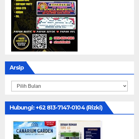
Arsip
Arsip
Hubungi: ‪+62 813-7147-0104‬ (Rizki)