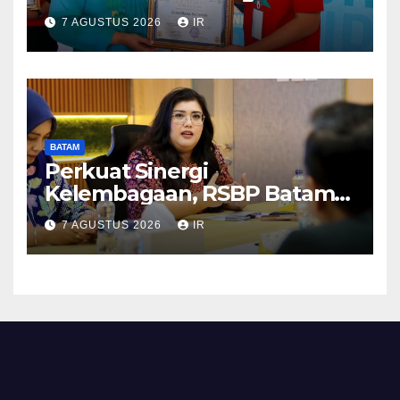
Makan Ikan
7 AGUSTUS 2026
IR
BATAM
Perkuat Sinergi
Kelembagaan, RSBP Batam
dan BPOM Pastikan
7 AGUSTUS 2026
IR
Pelayanan dan Ketersediaan
Obat Aman