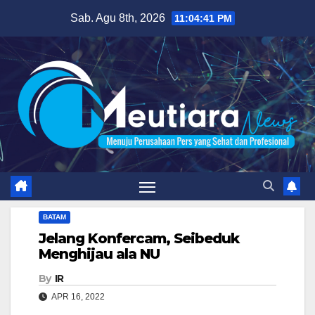
Skip
Sab. Agu 8th, 2026
11:04:42 PM
to
content
BATAM
Jelang Konfercam, Seibeduk
Menghijau ala NU
By
IR
APR 16, 2022