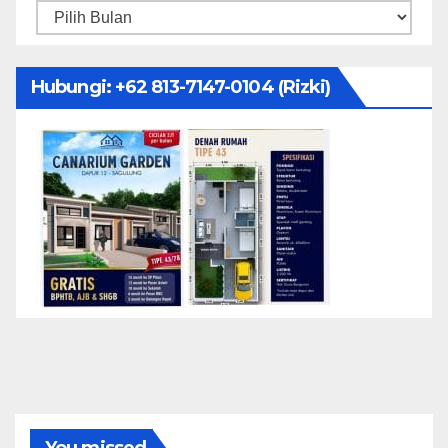
Arsip
Hubungi: ‪+62 813-7147-0104‬ (Rizki)
You missed