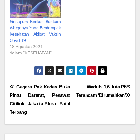
Singapura Berikan Bantuan
Warganya Yang Berdampak
Kesehatan Akibat Vaksin
Covid-19
18 Agustus 2021
dalam "KESEHATAN"
Navigasi
Gegara Pak Kades Buka
Waduh, 1,6 Juta PNS
Pintu Darurat, Pesawat
Terancam ‘Dirumahkan’
pos
Citilink Jakarta-Blora Batal
Terbang