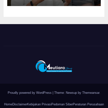
Ketentuan Peraturan
Perundang-undangan
Proudly powered by WordPress
|
Theme: Newsup by
Themeansar
.
Home
Disclaimer
Kebijakan Privasi
Pedoman Siber
Peraturan Perusahaan