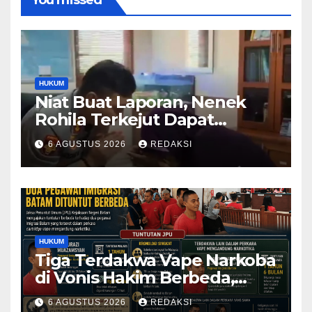
HUKUM
Niat Buat Laporan, Nenek
Rohila Terkejut Dapat
Bantuan dari Kabid Propam
6 AGUSTUS 2026
REDAKSI
Kombes Pol Eddwi
HUKUM
Tiga Terdakwa Vape Narkoba
di Vonis Hakim Berbeda,
Oknum Pegawai Imigrasi
6 AGUSTUS 2026
REDAKSI