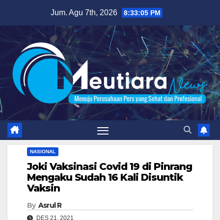
Skip
Jum. Agu 7th, 2026
8:33:06 PM
to
content
NASIONAL
Joki Vaksinasi Covid 19 di Pinrang
Mengaku Sudah 16 Kali Disuntik
Vaksin
By
Asrul R
DES 21, 2021