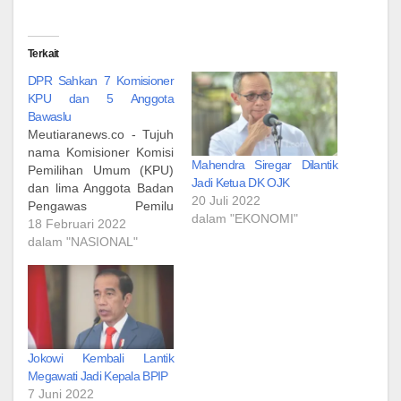
Terkait
DPR Sahkan 7 Komisioner
KPU dan 5 Anggota
Bawaslu
Meutiaranews.co - Tujuh
nama Komisioner Komisi
Mahendra Siregar Dilantik
Pemilihan Umum (KPU)
Jadi Ketua DK OJK
dan lima Anggota Badan
20 Juli 2022
Pengawas Pemilu
dalam "EKONOMI"
(Bawaslu) terpilih
18 Februari 2022
disahkan dalam Rapat
dalam "NASIONAL"
Paripurna DPR, Jumat
(18/2). Sebelumnya,
Komisi II DPR memilih
tujuh nama Komisioner
KPU dan lima nama
Anggota Bawaslu secara
Jokowi Kembali Lantik
musyawarah yang digelar
Megawati Jadi Kepala BPIP
tertutup Kamis (17/2) dini
7 Juni 2022