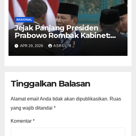
NASIONAL
Jejak Panjang Presiden
Prabowo Rombak Kabinet:
Ganti Mendikti Saintek
APR 29, 2026
ASRUL R
sampai Geser Menteri
Lingkungan Hidup
Tinggalkan Balasan
Alamat email Anda tidak akan dipublikasikan.
Ruas
yang wajib ditandai
*
Komentar
*