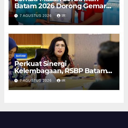
Batam 2026 Dorong Gemar
Makan Ikan
7 AGUSTUS 2026
IR
BATAM
Perkuat Sinergi
Kelembagaan, RSBP Batam
dan BPOM Pastikan
7 AGUSTUS 2026
IR
Pelayanan dan Ketersediaan
Obat Aman