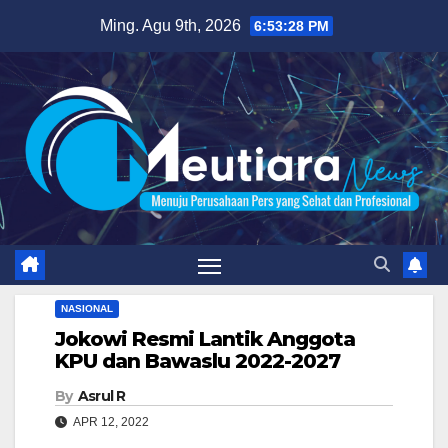
Skip
Ming. Agu 9th, 2026
6:53:29 PM
to
content
NASIONAL
Jokowi Resmi Lantik Anggota
KPU dan Bawaslu 2022-2027
By
Asrul R
APR 12, 2022