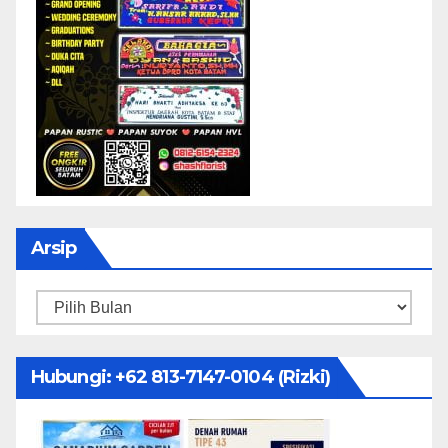
Arsip
Arsip
Hubungi: ‪+62 813-7147-0104‬ (Rizki)