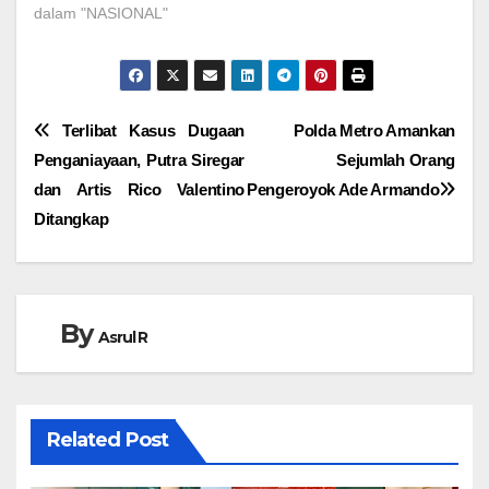
hari, setelah proses uji…
dalam "NASIONAL"
Navigasi
Terlibat Kasus Dugaan
Polda Metro Amankan
Penganiayaan, Putra Siregar
Sejumlah Orang
pos
dan Artis Rico Valentino
Pengeroyok Ade Armando
Ditangkap
By
Asrul R
Related Post