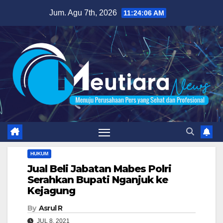
Skip
Jum. Agu 7th, 2026
11:24:08 AM
to
content
HUKUM
Jual Beli Jabatan Mabes Polri
Serahkan Bupati Nganjuk ke
Kejagung
By
Asrul R
JUL 8, 2021