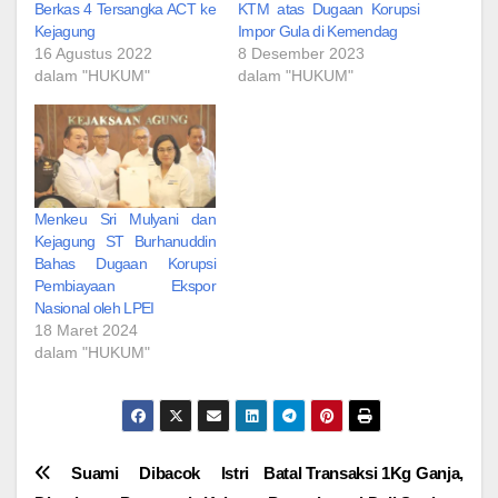
Berkas 4 Tersangka ACT ke
KTM atas Dugaan Korupsi
Kejagung
Impor Gula di Kemendag
16 Agustus 2022
8 Desember 2023
dalam "HUKUM"
dalam "HUKUM"
Menkeu Sri Mulyani dan
Kejagung ST Burhanuddin
Bahas Dugaan Korupsi
Pembiayaan Ekspor
Nasional oleh LPEI
18 Maret 2024
dalam "HUKUM"
Navigasi
Suami Dibacok Istri
Batal Transaksi 1Kg Ganja,