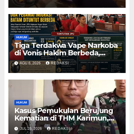
Kombes Pol Eddwi
HUKUM
Tiga Terdakwa Vape Narkoba
di Vonis Hakim Berbeda,
Oknum Pegawai Imigrasi
AGU 6, 2026
REDAKSI
Batam Paling Ringan
HUKUM
Kasus Pemukulan Berujung
Kematian di THM Karimun,
Oknum Perwira TNI Resmi
JUL 25, 2026
REDAKSI
Jadi Tersangka