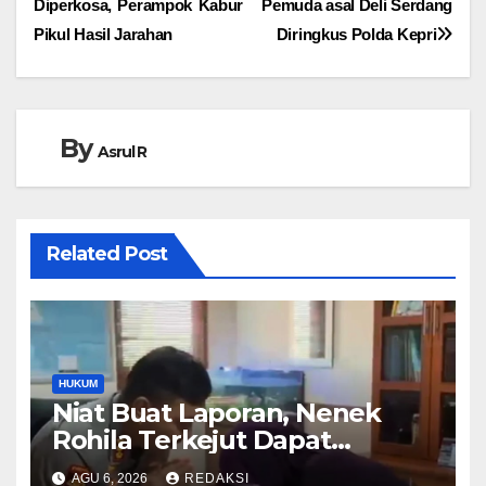
Diperkosa, Perampok Kabur
Pemuda asal Deli Serdang
pos
Pikul Hasil Jarahan
Diringkus Polda Kepri
By
Asrul R
Related Post
HUKUM
Niat Buat Laporan, Nenek
Rohila Terkejut Dapat
Bantuan dari Kabid Propam
AGU 6, 2026
REDAKSI