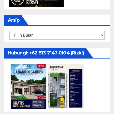
Arsip
Arsip
Hubungi: ‪+62 813-7147-0104‬ (Rizki)