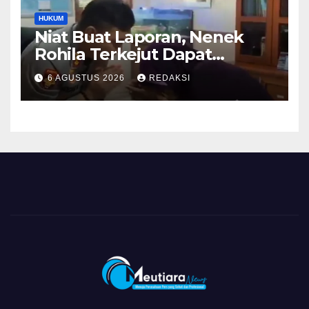
HUKUM
Niat Buat Laporan, Nenek
Rohila Terkejut Dapat
Bantuan dari Kabid Propam
6 AGUSTUS 2026
REDAKSI
Kombes Pol Eddwi