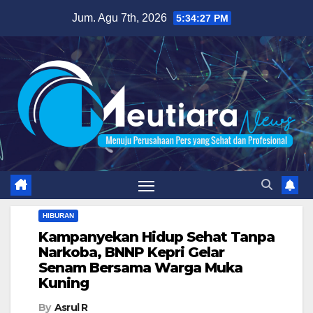
Skip
Jum. Agu 7th, 2026
5:34:28 PM
to
content
HIBURAN
Kampanyekan Hidup Sehat Tanpa
Narkoba, BNNP Kepri Gelar
Senam Bersama Warga Muka
Kuning
By
Asrul R