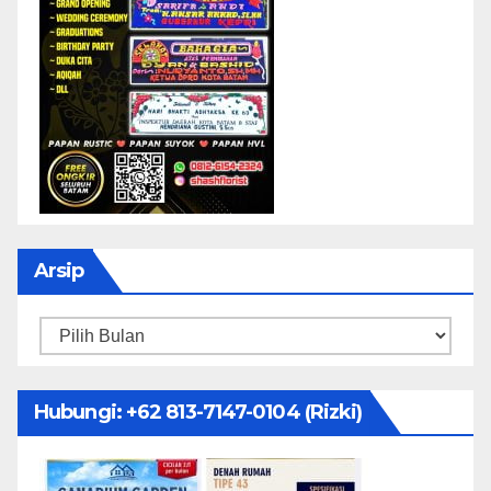
Arsip
Arsip
Hubungi: ‪+62 813-7147-0104‬ (Rizki)