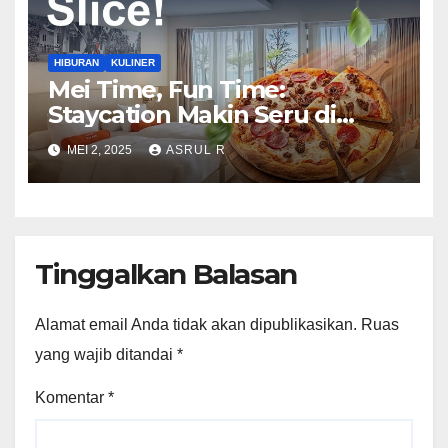
HIBURAN
KULINER
Mei Time, Fun Time:
Staycation Makin Seru di
Harris Barelang Batam!
MEI 2, 2025
ASRUL R
Tinggalkan Balasan
Alamat email Anda tidak akan dipublikasikan.
Ruas
yang wajib ditandai
*
Komentar
*