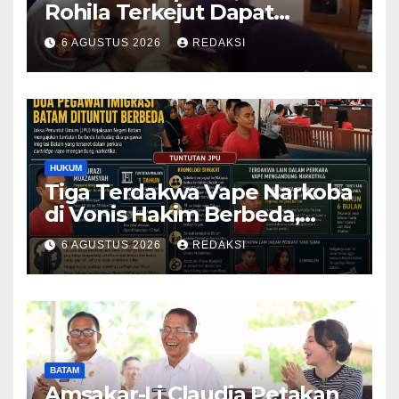
Rohila Terkejut Dapat
Bantuan dari Kabid Propam
6 AGUSTUS 2026
REDAKSI
Kombes Pol Eddwi
HUKUM
Tiga Terdakwa Vape Narkoba
di Vonis Hakim Berbeda,
Oknum Pegawai Imigrasi
6 AGUSTUS 2026
REDAKSI
Batam Paling Ringan
BATAM
Amsakar-Li Claudia Petakan