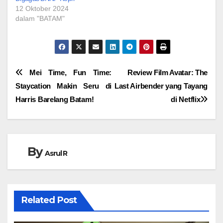
12 Oktober 2024
dalam "BATAM"
Navigasi
Mei Time, Fun Time:
Review Film Avatar: The
Staycation Makin Seru di
Last Airbender yang Tayang
pos
Harris Barelang Batam!
di Netflix
By
Asrul R
Related Post